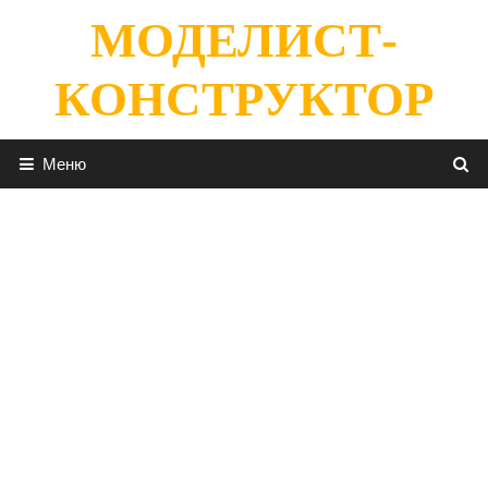
Перейти
МОДЕЛИСТ-
к
содержимому
КОНСТРУКТОР
Меню