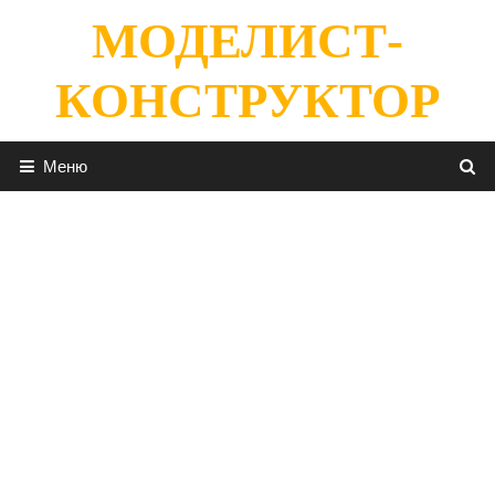
Перейти
МОДЕЛИСТ-
к
содержимому
КОНСТРУКТОР
Меню