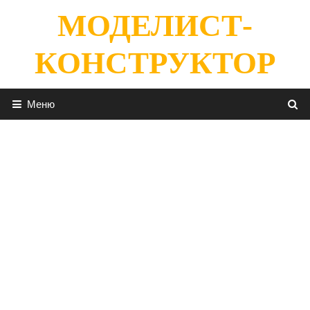
Перейти
МОДЕЛИСТ-
к
содержимому
КОНСТРУКТОР
Меню