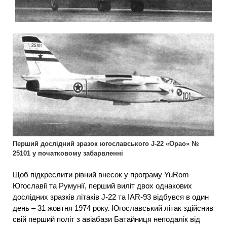
Перший дослідний зразок югославського J-22 «Орао» №
25101 у початковому забарвленні
Щоб підкреслити рівний внесок у програму YuRom
Югославії та Румунії, перший виліт двох однакових
дослідних зразків літаків J-22 та IAR-93 відбувся в один
день – 31 жовтня 1974 року. Югославський літак здійснив
свій перший політ з авіабази Батайниця неподалік від