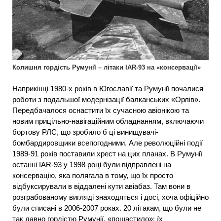
Колишня гордість Румунії – літаки IAR-93 на «консервації»
Наприкінці 1980-х років в Югославії та Румунії почалися
роботи з подальшої модернізації балканських «Орлів».
Передбачалося оснастити їх сучасною авіонікою та
новим прицільно-навігаційним обладнанням, включаючи
бортову РЛС, що зробило б ці винищувачі-
бомбардировщики всепогодними. Але революційні події
1989-91 років поставили хрест на цих планах. В Румунії
останні IAR-93 у 1998 році були відправлені на
консервацію, яка полягала в тому, що їх просто
відбуксирували в віддалені кути авіабаз. Там вони в
розграбованому вигляді знаходяться і досі, хоча офіційно
були списані в 2006-2007 роках. 20 літакам, що були не
так давно гордістю Румунії, «пощастило»: їх