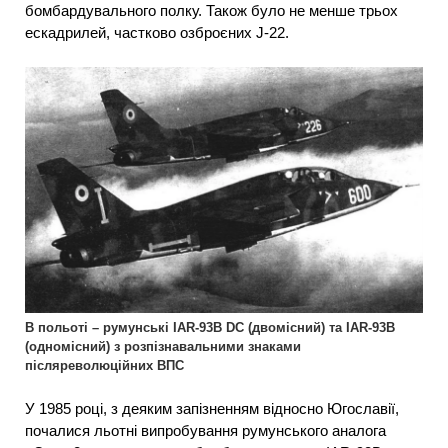
бомбардувального полку. Також було не менше трьох
ескадрилей, частково озброєних J-22.
В польоті – румунські IAR-93B DC (двомісний) та IAR-93B
(одномісний) з розпізнавальними знаками
післяреволюційних ВПС
У 1985 році, з деяким запізненням відносно Югославії,
почалися льотні випробування румунського аналога