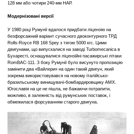
128 мм або чотири 240-мм НАР.
Модернізовані версії
У 1980 році Румунії вдалося придбати ліцензію на
безфорсажний варіант сучасного двоконтурного ТРД
Rolls-Royce RB 168 Spey з тягою 5000 кгс. Цими
двигунами, що випускалися на заводі Turbomecanica в
Бухаресті, оснащувалися ліцензійні пасажирські літаки
RomBAC-111. З боку Румунії було висунуто пропозицію
замінити два «Вайлери» на один такий двигун, який
зокрема використовувався на новому італійсько-
бразильському винищувачі-бомбардировщику АМХ.
Югославія на це не пішла, не бажаючи потрапити,
можливо, в залежність від румунських поставок, і
обмежилася форсуванням старого двигуна.