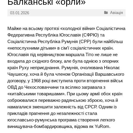
Балканські «орли»
Категорії
Авіація
03.01.2026
Майже на всьому протязі «холодної війни» Соціалістична
Федеративна Республіка Югославія (СФРЮ) та
Соціалістична Республіка Румунія (СРР) були найбільш
«непослухними дітьми» в сім’ї соціалістичних країн.
Югославія під керівництвом маршала Тіто не лише не
входила до східного блоку, але була однією з опорних
країн Руху неприєднання. Румунія, очолювана Ніколає
Чаушеску, хоча й була членом Організації Варшавського
договору, у 1968 році виступила проти вторгнення військ
ОВД до Чехословаччини та всіляко загравала з
«китайськими товаришами». При цьому армії обох країн
озброювалися переважно радянською зброєю, хоча й
намагалися зменшити залежність від СРСР. Одним із
прикладів прагнення до незалежності стала
югославсько-румунська програма створення легкого
винищувача-бомбардировщика, відома як YuRom.