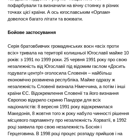
пофарбували та визначили на вічну стоянку в різних
точках цієї країни. А ось югославським «Орлам»
довелося багато літати та воювати.
Бойове застосування
Серія братовбивчих громадянських воєн «всіх проти
всіх» тривала на території колишньої Югославії майже 10
років: з 1991 по 1999 роки. 25 червня 1991 року про свою
незалежність від Югославії під відомим гаслом «Досить
годувати центр!» оголосила Словенія – найбільш
економічно розвинена республіка. Майже одразу ж
незалежність Словенії визнала Німеччина, а потім і інші
країни ЄС. Відокремлення Словенії та його визнання
Європою відкрило скриню Пандори для всіх
націоналістів: 8 вересня 1991 року відокремилася
Македонія, 8 жовтня того ж року набуло чинності рішення
місцевого парламенту про незалежність Хорватії, в 1992
році заявила про свою незалежність Боснія і
Герцеговина. В 1998 році процес розпаду прийшов і на