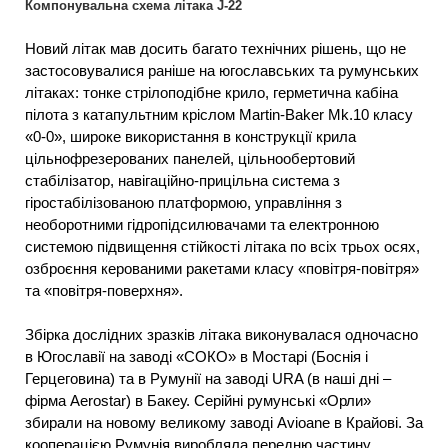
Компонувальна схема літака J-22
Новий літак мав досить багато технічних рішень, що не
застосовувалися раніше на югославських та румунських
літаках: тонке стрілоподібне крило, герметична кабіна
пілота з катапультним кріслом Martin-Baker Mk.10 класу
«0-0», широке використання в конструкції крила
цільнофрезерованих панелей, цільнообертовий
стабілізатор, навігаційно-прицільна система з
гіростабілізованою платформою, управління з
необоротними гідропідсилювачами та електронною
системою підвищення стійкості літака по всіх трьох осях,
озброєння керованими ракетами класу «повітря-повітря»
та «повітря-поверхня».
Збірка дослідних зразків літака виконувалася одночасно
в Югославії на заводі «СОКО» в Мостарі (Боснія і
Герцеговина) та в Румунії на заводі URA (в наші дні –
фірма Aerostar) в Бакеу. Серійні румунські «Орли»
збирали на новому великому заводі Avioane в Крайові. За
кооперацією Румунія виробляла передню частину