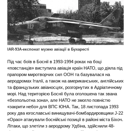
IAR-93А-експонат музею авіації в Бухаресті
Під час боїв в Боснії в 1993-1994 роках на боці
«повстанців» виступила авіація країн НАТО, що діяла під
прапором миротворчих сил ООН та базувалася на
аеродромах Італії, а також на американських, англійських
та французьких авіаносцях, розгорнутих в Адріатичному
морі. Над територією Боснії була оголошена так звана
«безпольотна зона», але НАТО не змогло повністю
«закрити небо» для ВПС ЮНА. Так, 18 листопада 1993
року два югославські винищувачі-бомбардировщики J-22
«Орао» атакували боснійські позиції в районі міста Біхоч.
Літаки, що злетіли з аеродрому Удбіна, здійснили 48-