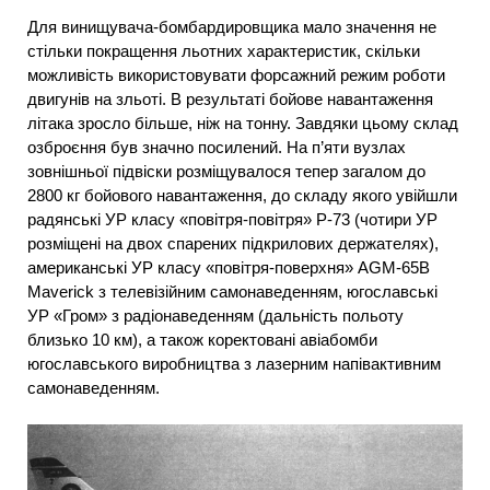
Для винищувача-бомбардировщика мало значення не
стільки покращення льотних характеристик, скільки
можливість використовувати форсажний режим роботи
двигунів на зльоті. В результаті бойове навантаження
літака зросло більше, ніж на тонну. Завдяки цьому склад
озброєння був значно посилений. На п’яти вузлах
зовнішньої підвіски розміщувалося тепер загалом до
2800 кг бойового навантаження, до складу якого увійшли
радянські УР класу «повітря-повітря» Р-73 (чотири УР
розміщені на двох спарених підкрилових держателях),
американські УР класу «повітря-поверхня» AGM-65B
Maverick з телевізійним самонаведенням, югославські
УР «Гром» з радіонаведенням (дальність польоту
близько 10 км), а також коректовані авіабомби
югославського виробництва з лазерним напівактивним
самонаведенням.