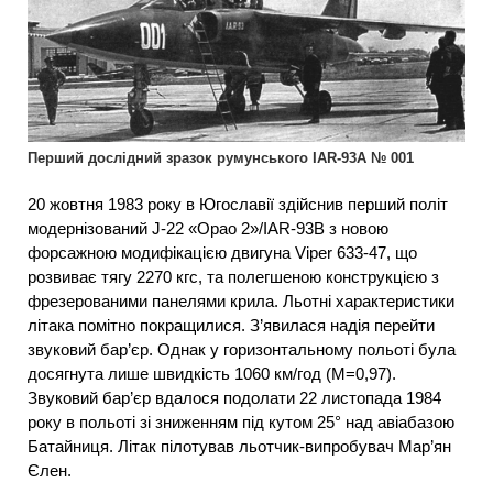
Перший дослідний зразок румунського IAR-93A № 001
20 жовтня 1983 року в Югославії здійснив перший політ
модернізований J-22 «Орао 2»/IAR-93B з новою
форсажною модифікацією двигуна Viper 633-47, що
розвиває тягу 2270 кгс, та полегшеною конструкцією з
фрезерованими панелями крила. Льотні характеристики
літака помітно покращилися. З’явилася надія перейти
звуковий бар’єр. Однак у горизонтальному польоті була
досягнута лише швидкість 1060 км/год (М=0,97).
Звуковий бар’єр вдалося подолати 22 листопада 1984
року в польоті зі зниженням під кутом 25° над авіабазою
Батайниця. Літак пілотував льотчик-випробувач Мар’ян
Єлен.