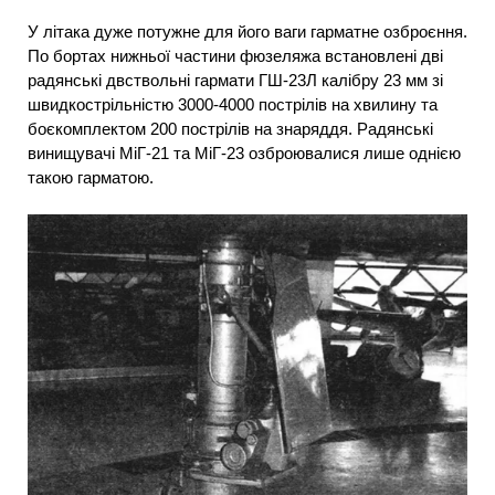
У літака дуже потужне для його ваги гарматне озброєння.
По бортах нижньої частини фюзеляжа встановлені дві
радянські двствольні гармати ГШ-23Л калібру 23 мм зі
швидкострільністю 3000-4000 пострілів на хвилину та
боєкомплектом 200 пострілів на знаряддя. Радянські
винищувачі МіГ-21 та МіГ-23 озброювалися лише однією
такою гарматою.