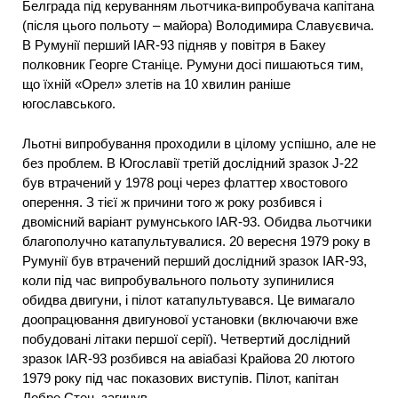
Белграда під керуванням льотчика-випробувача капітана
(після цього польоту – майора) Володимира Славуєвича.
В Румунії перший IAR-93 підняв у повітря в Бакеу
полковник Георге Станіце. Румуни досі пишаються тим,
що їхній «Орел» злетів на 10 хвилин раніше
югославського.
Льотні випробування проходили в цілому успішно, але не
без проблем. В Югославії третій дослідний зразок J-22
був втрачений у 1978 році через флаттер хвостового
оперення. З тієї ж причини того ж року розбився і
двомісний варіант румунського IAR-93. Обидва льотчики
благополучно катапультувалися. 20 вересня 1979 року в
Румунії був втрачений перший дослідний зразок IAR-93,
коли під час випробувального польоту зупинилися
обидва двигуни, і пілот катапультувався. Це вимагало
доопрацювання двигунової установки (включаючи вже
побудовані літаки першої серії). Четвертий дослідний
зразок IAR-93 розбився на авіабазі Крайова 20 лютого
1979 року під час показових виступів. Пілот, капітан
Добре Стен, загинув.