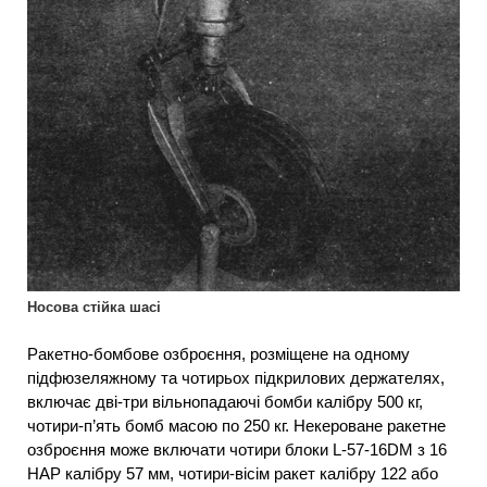
Носова стійка шасі
Ракетно-бомбове озброєння, розміщене на одному
підфюзеляжному та чотирьох підкрилових держателях,
включає дві-три вільнопадаючі бомби калібру 500 кг,
чотири-п’ять бомб масою по 250 кг. Некероване ракетне
озброєння може включати чотири блоки L-57-16DM з 16
НАР калібру 57 мм, чотири-вісім ракет калібру 122 або