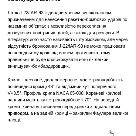
Літак J-22/IAR-93 є дводвигуновим високопланом,
призначеним для нанесення ракетно-бомбових ударів по
наземних об’єктах з можливістю перехоплення
дозвукових повітряних цілей, а також для розвідки. В
літературі його часто називають штурмовиком, але через
відсутність бронювання J-22/IAR-93 не може працювати
по передньому краю під вогнем противника, тому
правильніше буде класифікувати його як легкий
винищувач-бомбардировщик.
Крило – кесонне, дволонжеронне, має стрілоподібність
по передній кромці 43° та від’ємний кут поперечного
V=3,5°. Профіль крила NACA 65-008. Кореневі крилові
напливи мають кут стрілоподібності 70°. На передній
кромці крила встановлені передкрилки з гідравлічним
приводом, а на задній кромці – закрилки Фаулера великої
площі.