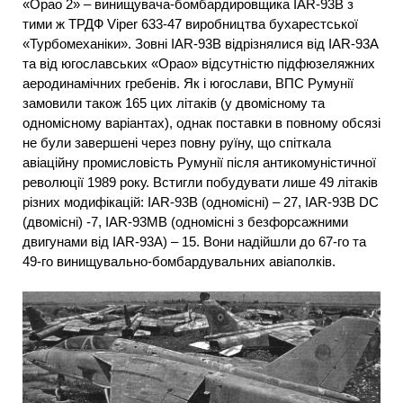
«Орао 2» – винищувача-бомбардировщика IAR-93B з
тими ж ТРДФ Viper 633-47 виробництва бухарестської
«Турбомеханіки». Зовні IAR-93В відрізнялися від IAR-93A
та від югославських «Орао» відсутністю підфюзеляжних
аеродинамічних гребенів. Як і югослави, ВПС Румунії
замовили також 165 цих літаків (у двомісному та
одномісному варіантах), однак поставки в повному обсязі
не були завершені через повну руїну, що спіткала
авіаційну промисловість Румунії після антикомуністичної
революції 1989 року. Встигли побудувати лише 49 літаків
різних модифікацій: IAR-93B (одномісні) – 27, IAR-93B DC
(двомісні) -7, IAR-93MB (одномісні з безфорсажними
двигунами від IAR-93A) – 15. Вони надійшли до 67-го та
49-го винищувально-бомбардувальних авіаполків.