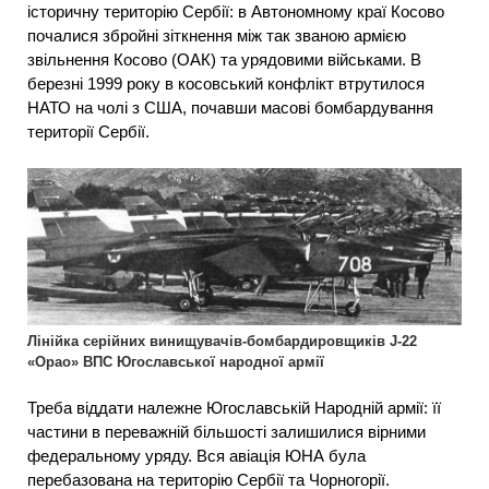
історичну територію Сербії: в Автономному краї Косово
почалися збройні зіткнення між так званою армією
звільнення Косово (ОАК) та урядовими військами. В
березні 1999 року в косовський конфлікт втрутилося
НАТО на чолі з США, почавши масові бомбардування
території Сербії.
Лінійка серійних винищувачів-бомбардировщиків J-22
«Орао» ВПС Югославської народної армії
Треба віддати належне Югославській Народній армії: її
частини в переважній більшості залишилися вірними
федеральному уряду. Вся авіація ЮНА була
перебазована на територію Сербії та Чорногорії.