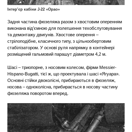
Інтер’єр кабіни J-22 «Орао»
Задня частина фюзеляжа разом з хвостовим оперенням
виконана від’ємною для полегшення техобслуговування
та демонтажу двигунів. Хвостове оперення –
стрілоподібне, класичного типу, з цільнообертовим
стабілізатором. У основі руля напрямку в контейнері
розміщений гальмовий парашут діаметром 4,2 м.
Шасі – триопорне, з носовим колесом, фірми Messier-
Hispano-Bugatti, тієї ж, що проектувала і шасі «Ягуара».
Основні стійки двоколісні, прибираються в фюзеляж,
носова – одноколісна, прибирається в носову частину
фюзеляжа поворотом вперед.