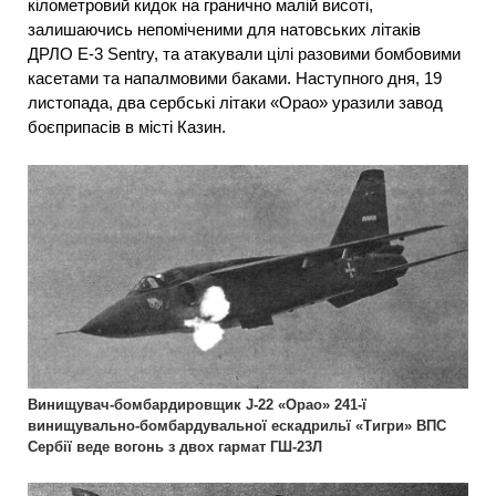
кілометровий кидок на гранично малій висоті,
залишаючись непоміченими для натовських літаків
ДРЛО Е-3 Sentry, та атакували цілі разовими бомбовими
касетами та напалмовими баками. Наступного дня, 19
листопада, два сербські літаки «Орао» уразили завод
боєприпасів в місті Казин.
Винищувач-бомбардировщик J-22 «Орао» 241-ї
винищувально-бомбардувальної ескадрильї «Тигри» ВПС
Сербії веде вогонь з двох гармат ГШ-23Л