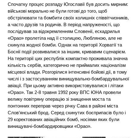
Спочатку процес розпаду Югославії був досить мирним:
військові морально не були готові до того, щоб
обстрілювати та бомбити своїх колишніх співвітчизників,
а часто друзів та родичів. В період напруженості, що
послідував за відокремленням Словенії, ескадрилья
«Орао» пролетіла над її столицею, Любляною, але не
скинула жодної бомби. Однак на території Хорватії та
Боснії події розвивалися за іншим, кривавим сценарієм.
На території цих республік компактно проживала значна
кількість сербів, категорично не приймалих націоналізм
місцевої влади. Розгорілися інтенсивні бойові дії, в тому
числі і з застосуванням винищувально-бомбардувальної
авіації. При цьому активно використовувалися і літаки
«Орао». Так 2-8 травня 1992 року ВПС ЮНА провели
велику повітряну операцію зі знищення моста та
понтонних переправ через річку Сава в районі міста
Слов’янський брод. Серед скинутих боєприпасів було і
29 коректованих авіаційних бомб, носіями яких були
винищувачі-бомбардировщики «Орао».