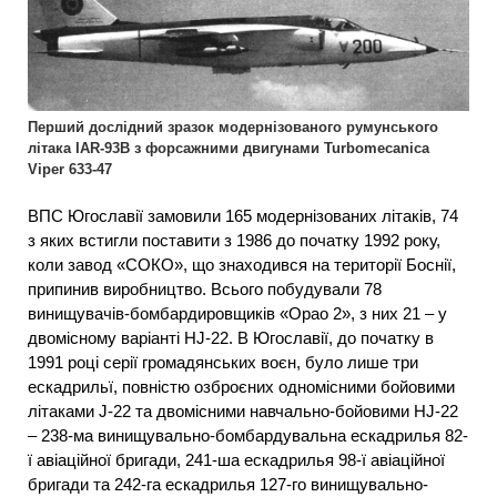
Перший дослідний зразок модернізованого румунського
літака IAR-93B з форсажними двигунами Turbomecanica
Viper 633-47
ВПС Югославії замовили 165 модернізованих літаків, 74
з яких встигли поставити з 1986 до початку 1992 року,
коли завод «СОКО», що знаходився на території Боснії,
припинив виробництво. Всього побудували 78
винищувачів-бомбардировщиків «Орао 2», з них 21 – у
двомісному варіанті HJ-22. В Югославії, до початку в
1991 році серії громадянських воєн, було лише три
ескадрильї, повністю озброєних одномісними бойовими
літаками J-22 та двомісними навчально-бойовими HJ-22
– 238-ма винищувально-бомбардувальна ескадрилья 82-
ї авіаційної бригади, 241-ша ескадрилья 98-ї авіаційної
бригади та 242-га ескадрилья 127-го винищувально-