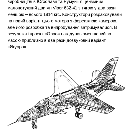
виробництві в Югославії та Румунії ліцензійний
малопотужний двигун Viper 632-41 з тягою у два рази
меншою – всього 1814 кгс. Конструктори розраховували
на новий варіант цього мотора з форсажною камерою,
але його розробка та випробування затримувалися. В
результаті проект «Орао» нагадував зменшений за
масою приблизно в два рази дозвуковий варіант
«Ягуара».