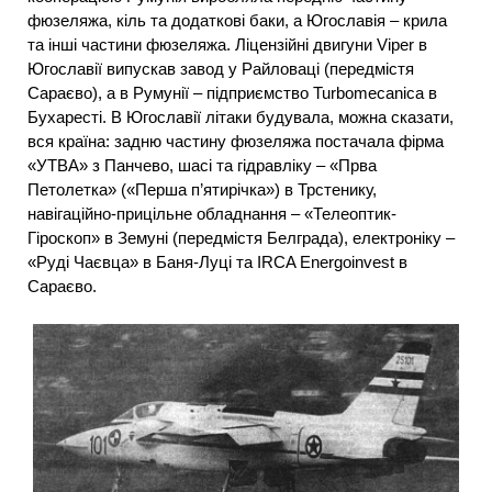
фюзеляжа, кіль та додаткові баки, а Югославія – крила
та інші частини фюзеляжа. Ліцензійні двигуни Viper в
Югославії випускав завод у Райловаці (передмістя
Сараєво), а в Румунії – підприємство Turbomecanica в
Бухаресті. В Югославії літаки будувала, можна сказати,
вся країна: задню частину фюзеляжа постачала фірма
«УТВА» з Панчево, шасі та гідравліку – «Прва
Петолетка» («Перша п’ятирічка») в Трстенику,
навігаційно-прицільне обладнання – «Телеоптик-
Гіроскоп» в Земуні (передмістя Белграда), електроніку –
«Руді Чаєвца» в Баня-Луці та IRCA Energoinvest в
Сараєво.