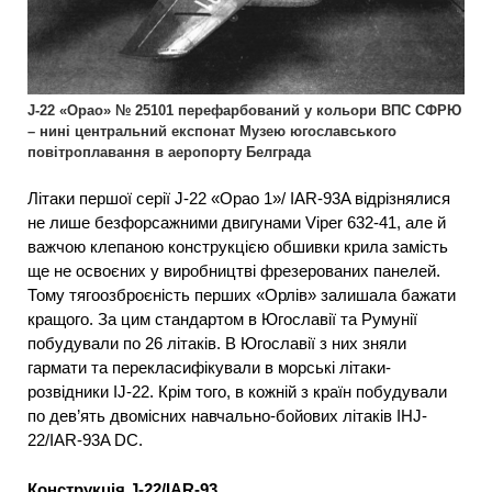
J-22 «Орао» № 25101 перефарбований у кольори ВПС СФРЮ
– нині центральний експонат Музею югославського
повітроплавання в аеропорту Белграда
Літаки першої серії J-22 «Орао 1»/ IAR-93A відрізнялися
не лише безфорсажними двигунами Viper 632-41, але й
важчою клепаною конструкцією обшивки крила замість
ще не освоєних у виробництві фрезерованих панелей.
Тому тягоозброєність перших «Орлів» залишала бажати
кращого. За цим стандартом в Югославії та Румунії
побудували по 26 літаків. В Югославії з них зняли
гармати та перекласифікували в морські літаки-
розвідники ІJ-22. Крім того, в кожній з країн побудували
по дев’ять двомісних навчально-бойових літаків ІНJ-
22/IAR-93A DC.
Конструкція J-22/IAR-93