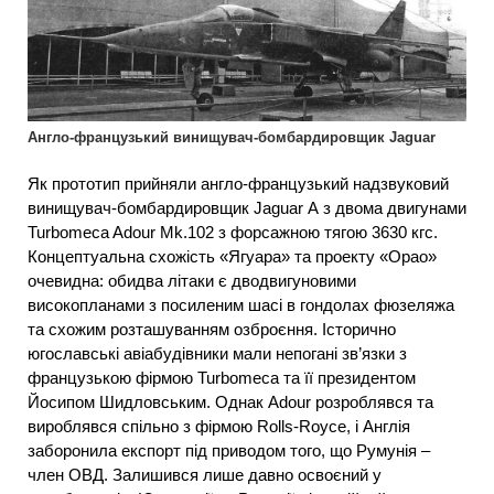
Англо-французький винищувач-бомбардировщик Jaguar
Як прототип прийняли англо-французький надзвуковий
винищувач-бомбардировщик Jaguar А з двома двигунами
Turbomeca Adour Mk.102 з форсажною тягою 3630 кгс.
Концептуальна схожість «Ягуара» та проекту «Орао»
очевидна: обидва літаки є дводвигуновими
високопланами з посиленим шасі в гондолах фюзеляжа
та схожим розташуванням озброєння. Історично
югославські авіабудівники мали непогані зв’язки з
французькою фірмою Turbomeca та її президентом
Йосипом Шидловським. Однак Adour розроблявся та
вироблявся спільно з фірмою Rolls-Royce, і Англія
заборонила експорт під приводом того, що Румунія –
член ОВД. Залишився лише давно освоєний у