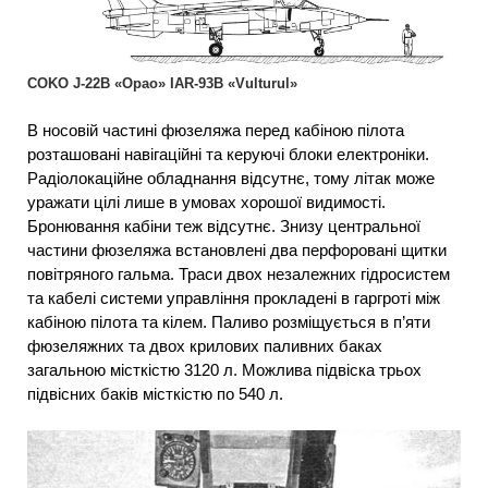
COKO J-22B «Орао» IAR-93B «Vulturul»
В носовій частині фюзеляжа перед кабіною пілота
розташовані навігаційні та керуючі блоки електроніки.
Радіолокаційне обладнання відсутнє, тому літак може
уражати цілі лише в умовах хорошої видимості.
Бронювання кабіни теж відсутнє. Знизу центральної
частини фюзеляжа встановлені два перфоровані щитки
повітряного гальма. Траси двох незалежних гідросистем
та кабелі системи управління прокладені в гаргроті між
кабіною пілота та кілем. Паливо розміщується в п’яти
фюзеляжних та двох крилових паливних баках
загальною місткістю 3120 л. Можлива підвіска трьох
підвісних баків місткістю по 540 л.