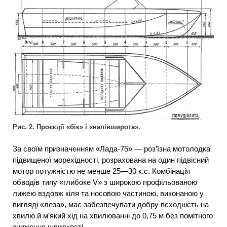
Рис. 2. Проєкції «бік» і «напівширота».
За своїм призначенням «Лада-75» — роз’їзна мотолодка
підвищеної морехідності, розрахована на один підвісний
мотор потужністю не менше 25—30 к.с. Комбінація
обводів типу «глибоке V» з широкою профільованою
лижею вздовж кіля та носовою частиною, виконаною у
вигляді «леза», має забезпечувати добру всходність на
хвилю й м’який хід на хвилюванні до 0,75 м без помітного
зниження швидкості.