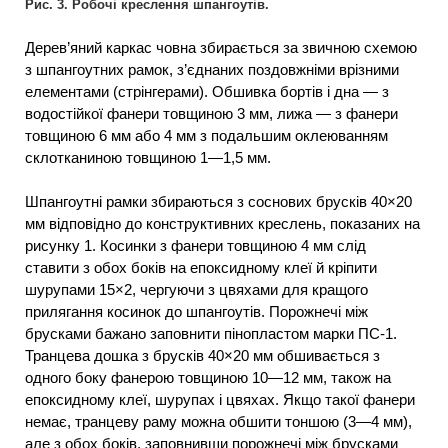
Рис. 3. Робочі креслення шпангоутів.
Дерев’яний каркас човна збирається за звичною схемою
з шпангоутних рамок, з’єднаних поздовжніми врізними
елементами (стрінгерами). Обшивка бортів і дна — з
водостійкої фанери товщиною 3 мм, лижа — з фанери
товщиною 6 мм або 4 мм з подальшим оклеюванням
склотканиною товщиною 1—1,5 мм.
Шпангоутні рамки збираються з соснових брусків 40×20
мм відповідно до конструктивних креслень, показаних на
рисунку 1. Косинки з фанери товщиною 4 мм слід
ставити з обох боків на епоксидному клеї й кріпити
шурупами 15×2, чергуючи з цвяхами для кращого
прилягання косинок до шпангоутів. Порожнечі між
брусками бажано заповнити пінопластом марки ПС-1.
Транцева дошка з брусків 40×20 мм обшивається з
одного боку фанерою товщиною 10—12 мм, також на
епоксидному клеї, шурупах і цвяхах. Якщо такої фанери
немає, транцеву раму можна обшити тоншою (3—4 мм),
але з обох боків, заповнивши порожнечі між брусками