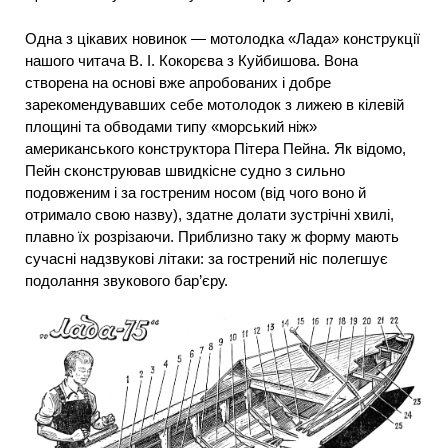
Одна з цікавих новинок — мотолодка «Лада» конструкції
нашого читача В. І. Кокорєва з Куйбишова. Вона
створена на основі вже апробованих і добре
зарекомендувавших себе мотолодок з лижею в кілевій
площині та обводами типу «морський ніж»
американського конструктора Пітера Пейна. Як відомо,
Пейн сконструював швидкісне судно з сильно
подовженим і за гостреним носом (від чого воно й
отримало свою назву), здатне долати зустрічні хвилі,
плавно їх розрізаючи. Приблизно таку ж форму мають
сучасні надзвукові літаки: за гострений ніс полегшує
подолання звукового бар’єру.