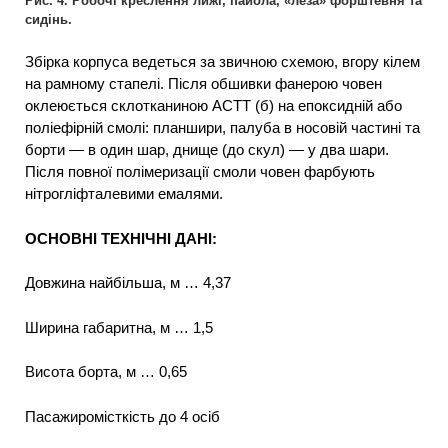
Рис. 4. Робочі креслення лижі, пайола, «леза» форштевня та
сидінь.
Збірка корпуса ведеться за звичною схемою, вгору кілем
на рамному стапелі. Після обшивки фанерою човен
оклеюється склотканиною АСТТ (б) на епоксидній або
поліефірній смолі: планшири, палуба в носовій частині та
борти — в один шар, днище (до скул) — у два шари.
Після повної полімеризації смоли човен фарбують
нітрогліфталевими емалями.
ОСНОВНІ ТЕХНІЧНІ ДАНІ:
Довжина найбільша, м … 4,37
Ширина габаритна, м … 1,5
Висота борта, м … 0,65
Пасажиромісткість до 4 осіб