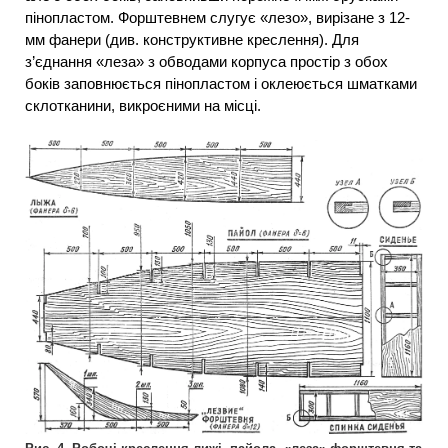
пінопластом. Форштевнем слугує «лезо», вирізане з 12-
мм фанери (див. конструктивне креслення). Для
з’єднання «леза» з обводами корпуса простір з обох
боків заповнюється пінопластом і оклеюється шматками
склотканини, викроєними на місці.