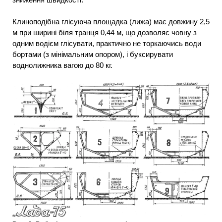
Клиноподібна глісуюча площадка (лижа) має довжину 2,5
м при ширині біля транця 0,44 м, що дозволяє човну з
одним водієм глісувати, практично не торкаючись води
бортами (з мінімальним опором), і буксирувати
воднолижника вагою до 80 кг.