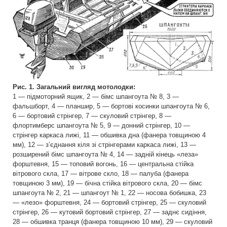
Рис. 1. Загальний вигляд мотолодки:
1 — підмоторний ящик, 2 — бімс шпангоута № 8, 3 —
фальшборт, 4 — планшир, 5 — бортові косинки шпангоута № 6,
6 — бортовий стрінгер, 7 — скуловий стрінгер, 8 —
флортимберс шпангоута № 5, 9 — донний стрінгер, 10 —
стрінгер каркаса лижі, 11 — обшивка дна (фанера товщиною 4
мм), 12 — з’єднання кіля зі стрінгерами каркаса лижі, 13 —
розширений бімс шпангоута № 4, 14 — задній кінець «леза»
форштевня, 15 — топовий вогонь, 16 — центральна стійка
вітрового скла, 17 — вітрове скло, 18 — палуба (фанера
товщиною 3 мм), 19 — бічна стійка вітрового скла, 20 — бімс
шпангоута № 2, 21 — шпангоут № 1, 22 — носова бобишка, 23
— «лезо» форштевня, 24 — бортовий стрінгер, 25 — скуловий
стрінгер, 26 — кутовий бортовий стрінгер, 27 — заднє сидіння,
28 — обшивка транця (фанера товщиною 10 мм), 29 — скуловий