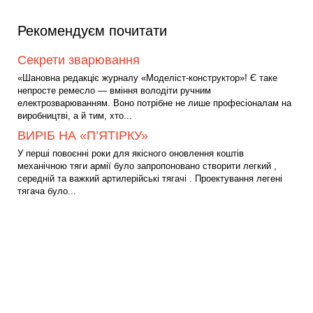
Рекомендуєм почитати
Секрети зварювання
«Шановна редакціє журналу «Моделіст-конструктор»! Є таке
непросте ремесло — вміння володіти ручним
електрозварюванням. Воно потрібне не лише професіоналам на
виробництві, а й тим, хто...
ВИРІБ НА «П’ЯТІРКУ»
У перші повоєнні роки для якісного оновлення коштів
механічною тяги армії було запропоновано створити легкий ,
середній та важкий артилерійські тягачі . Проектування легені
тягача було...