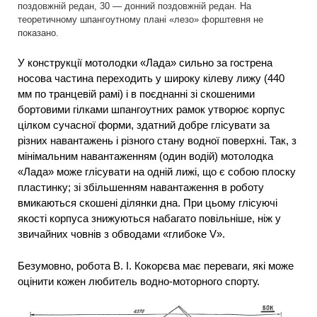
поздовжній редан, 30 — донний поздовжній редан. На
теоретичному шпангоутному плані «лезо» форштевня не
показано.
У конструкції мотолодки «Лада» сильно за гострена
носова частина переходить у широку кілеву лижу (440
мм по транцевій рамі) і в поєднанні зі скошеними
бортовими гілками шпангоутних рамок утворює корпус
цілком сучасної форми, здатний добре глісувати за
різних навантажень і різного стану водної поверхні. Так, з
мінімальним навантаженням (один водій) мотолодка
«Лада» може глісувати на одній лижі, що є собою плоску
пластинку; зі збільшенням навантаження в роботу
вмикаються скошені ділянки дна. При цьому глісуючі
якості корпуса знижуються набагато повільніше, ніж у
звичайних човнів з обводами «глибоке V».
Безумовно, робота В. І. Кокорєва має переваги, які може
оцінити кожен любитель водно-моторного спорту.