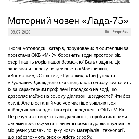
Моторний човен «Лада-75»
Категорії
Розробки
08.07.2026
Тисячі мотолодок і катерів, побудованих любителями за
проєктами ОКБ «М-К», борознять водні простори рік,
озер і навіть морів нашої безмежної Батьківщини. Це
завоювали широку популярність «Москвички»,
«Волжанки», «Стрілки», «Русалки», «Тайфуни» та
«Руслани». Досвідчене око спеціаліста одразу визначить
їх за характерним профілем і посадкою на воді, що
дозволяє майже на всьому діапазоні швидкостей йти без
хвилі. Але в останній час усе частіше з’являються
«гібриди» мотолодок і катерів, народжені в ОКБ «М-К».
Це результат творчої самодіяльності, спроби власними
силами пристосувати ті чи інші проєкти до експлуатації в
місцевих умовах, пошуку нових матеріалів і технології,
що забезпечують високу якість виробу.