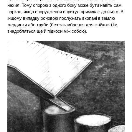
нахил. Тому опорою з одного боку може бути навіть сам
паркан, якщо спорудження впритул примикає до нього. В
іншому випадку основою послужать вкопані в землю
жердинки або труби (без заглиблення для стійкості їм
знадобляться ще й підкоси між собою).