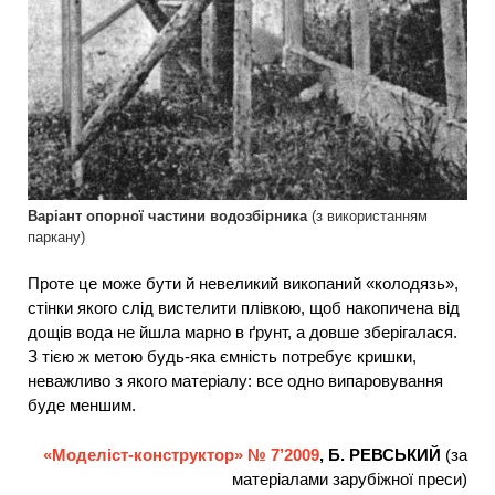
Варіант опорної частини водозбірника
(з використанням
паркану)
Проте це може бути й невеликий викопаний «колодязь»,
стінки якого слід вистелити плівкою, щоб накопичена від
дощів вода не йшла марно в ґрунт, а довше зберігалася.
З тією ж метою будь-яка ємність потребує кришки,
неважливо з якого матеріалу: все одно випаровування
буде меншим.
«Моделіст-конструктор» № 7’2009
, Б. РЕВСЬКИЙ
(за
матеріалами зарубіжної преси)