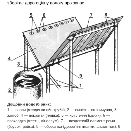
зберігає дорогоцінну вологу про запас.
Дощовий водозбірник:
1 — опори (жердинки або труби); 2 — ємність-накопичувач; 3 —
жолоб; 4 — покриття (плівка); 5 — кріплення (цвяхи); 6 —
прокладка (жесть, лінолеум); 7 — поздовжній елемент рами
(брусок, рейка); 8 — обрешітка (дерев’яні планки, штакетник); 9