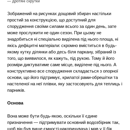
— дротяні скрутки
Зображений на рисунках дощовий збирач настільки
простий за конструкцією, що доступний для
спорудження своїми силами всього за один день, зате
може прослужити не один сезон. При цьому не
знадобиться ні спеціально виділена під нього площа, ні
якісь дефіцитні матеріали: скромно вміститься в будь-
якому кутку ділянки або десь біля паркану, зібраний із
того, що виявилося, як кажуть, під рукою. Тому й його
розміри диктуватиме саме місце, виділене під нього. А
конструктивно все спорудження складається з опорної
основи, що його підтримує, крилатої рами-обрешітки та
настеленої на неї плівки, яку застосовують для теплиць і
парників.
Основа
Вона може бути будь-якою, оскільки її єдине
призначення — підтримувати основний водозбірник так,
щоб він був вище ємності-накопичувача і мав у її бік