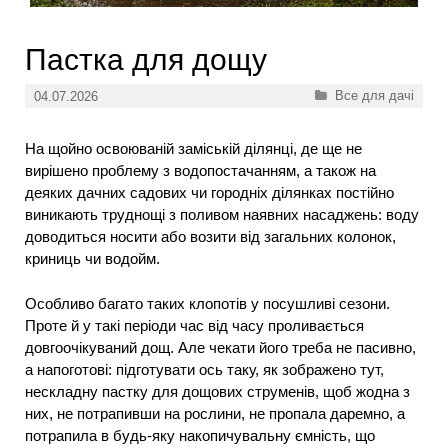
Пастка для дощу
Категорії
Все для дачі
04.07.2026
На щойно освоюваній заміській ділянці, де ще не
вирішено проблему з водопостачанням, а також на
деяких дачних садових чи городніх ділянках постійно
виникають труднощі з поливом наявних насаджень: воду
доводиться носити або возити від загальних колонок,
криниць чи водойм.
Особливо багато таких клопотів у посушливі сезони.
Проте й у такі періоди час від часу проливається
довгоочікуваний дощ. Але чекати його треба не пасивно,
а напоготові: підготувати ось таку, як зображено тут,
нескладну пастку для дощових струменів, щоб жодна з
них, не потрапивши на рослини, не пропала даремно, а
потрапила в будь-яку накопичувальну ємність, що