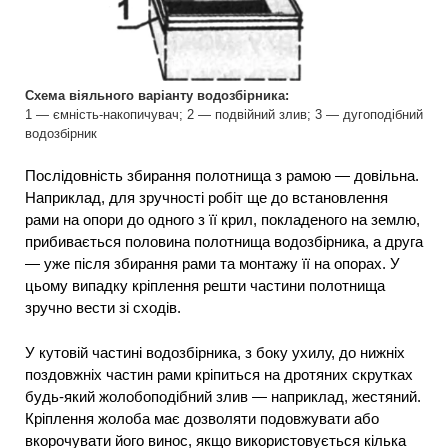
Схема віяльного варіанту водозбірника:
1 — ємність-накопичувач; 2 — подвійний злив; 3 — дугоподібний
водозбірник
Послідовність збирання полотнища з рамою — довільна.
Наприклад, для зручності робіт ще до встановлення
рами на опори до одного з її крил, покладеного на землю,
прибивається половина полотнища водозбірника, а друга
— уже після збирання рами та монтажу її на опорах. У
цьому випадку кріплення решти частини полотнища
зручно вести зі сходів.
У кутовій частині водозбірника, з боку ухилу, до нижніх
поздовжніх частин рами кріпиться на дротяних скрутках
будь-який жолобоподібний злив — наприклад, жестяний.
Кріплення жолоба має дозволяти подовжувати або
вкорочувати його винос, якщо використовується кілька