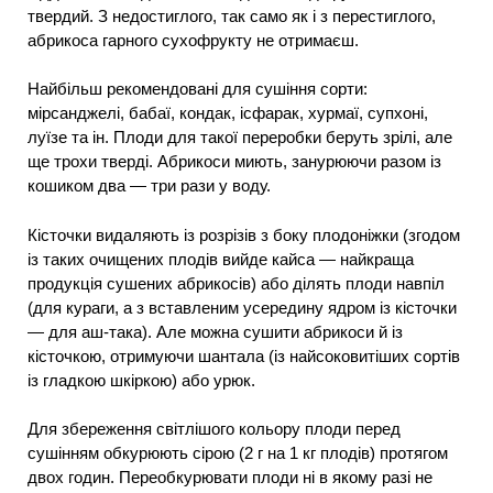
твердий. З недостиглого, так само як і з перестиглого,
абрикоса гарного сухофрукту не отримаєш.
Найбільш рекомендовані для сушіння сорти:
мірсанджелі, бабаї, кондак, ісфарак, хурмаї, супхоні,
луїзе та ін. Плоди для такої переробки беруть зрілі, але
ще трохи тверді. Абрикоси миють, занурюючи разом із
кошиком два — три рази у воду.
Кісточки видаляють із розрізів з боку плодоніжки (згодом
із таких очищених плодів вийде кайса — найкраща
продукція сушених абрикосів) або ділять плоди навпіл
(для кураги, а з вставленим усередину ядром із кісточки
— для аш-така). Але можна сушити абрикоси й із
кісточкою, отримуючи шантала (із найсоковитіших сортів
із гладкою шкіркою) або урюк.
Для збереження світлішого кольору плоди перед
сушінням обкурюють сірою (2 г на 1 кг плодів) протягом
двох годин. Переобкурювати плоди ні в якому разі не