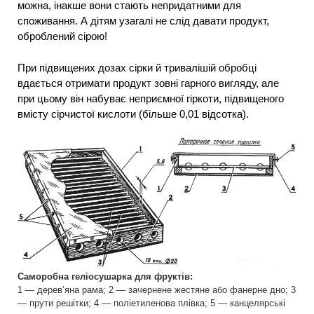
можна, інакше вони стають непридатними для
споживання. А дітям узагалі не слід давати продукт,
оброблений сірою!
При підвищених дозах сірки й тривалішій обробці
вдається отримати продукт зовні гарного вигляду, але
при цьому він набуває неприємної гіркоти, підвищеного
вмісту сірчистої кислоти (більше 0,01 відсотка).
Саморобна геліосушарка для фруктів:
1 — дерев’яна рама; 2 — зачернене жестяне або фанерне дно; 3
— прути решітки; 4 — поліетиленова плівка; 5 — канцелярські