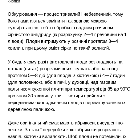
кнопки
Обкурювання — процес тривалий і небезпечний, тому
його намагаються замінити так званою мокрою
сульфатацією, тобто обробкою водним розчином
сірчистого ангідриду (із розрахунку 2—4 г речовини на 1
л води). Плоди витримують у розчині протягом 3—4
хвилин, при цьому вміст сірки не такий великий.
У будь-якому разі підготовлені плоди розкладають на
лотках (ситах) розрізами вниз і сушать або на сонці
протягом 5—8 діб (для плодів із кісточкою) і 4—7 годин
(для половинок), або в печі, у духовці, над газовим
пальником кухонної плити при температурі від 85 до 90°С
протягом 30 хвилин у три — чотири прийоми з
періодичним охолодженням плодів і перемішуванням їх
дерев’яною паличкою.
Дуже оригінальний смак мають абрикоси, висушені по-
чеськи. За такої переробки зрілі абрикоси розрізають
навпіл, кісточки видаляють. Щоб плоди не потемніли, їх