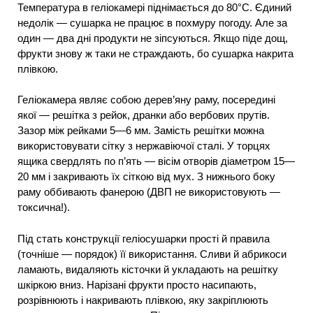
Температура в геліокамері піднімається до 80°С. Єдиний
недолік — сушарка не працює в похмуру погоду. Але за
один — два дні продукти не зіпсуються. Якщо піде дощ,
фрукти знову ж таки не страждають, бо сушарка накрита
плівкою.
Геліокамера являє собою дерев’яну раму, посередині
якої — решітка з рейок, дранки або вербових прутів.
Зазор між рейками 5—6 мм. Замість решітки можна
використовувати сітку з нержавіючої сталі. У торцях
ящика свердлять по п’ять — вісім отворів діаметром 15—
20 мм і закривають їх сіткою від мух. З нижнього боку
раму оббивають фанерою (ДВП не використовують —
токсична!).
Під стать конструкції геліосушарки прості й правила
(точніше — порядок) її використання. Сливи й абрикоси
ламають, видаляють кісточки й укладають на решітку
шкіркою вниз. Нарізані фрукти просто насипають,
розрівнюють і накривають плівкою, яку закріплюють