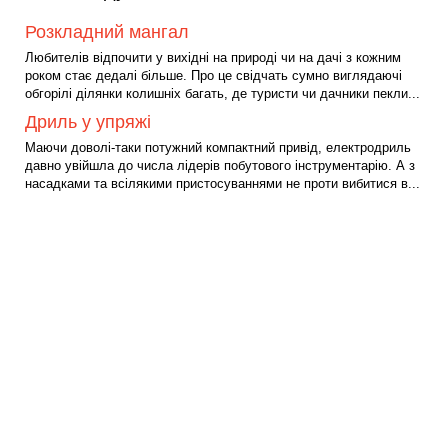
Розкладний мангал
Любителів відпочити у вихідні на природі чи на дачі з кожним
роком стає дедалі більше. Про це свідчать сумно виглядаючі
обгорілі ділянки колишніх багать, де туристи чи дачники пекли...
Дриль у упряжі
Маючи доволі-таки потужний компактний привід, електродриль
давно увійшла до числа лідерів побутового інструментарію. А з
насадками та всілякими пристосуваннями не проти вибитися в...