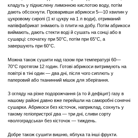
кладуть у підкислену лимонною кислотою воду, потім
дають обсохнути. Проваривши абрикоси 5—10 хвилин у
цукровому сиропі (1 кг цукру на 1 л води), отриманий
напівфабрикат знімають із плити на добу. Потім абрикоси
виймають, дають стекти воді й сушать на сонці або в
сушарці: спочатку при 50°С, потім при 65°С, а
завершують при 60°С.
Можна також сушити над газом при температурі 60—
70°С протягом 12 годин. Готові абрикоси витримують на
повітрі в тіні один — два дні, після чого сиплють у
паперовий або тканинний мішок для зберігання.
З огляду на різке подорожчання (а то й дефіцит) газу в
нашому районі давно вже перейшли на саморобні сонячні
сушарки. Абрикоси без кісточок, наприклад, сохнуть у
такому геліопристрої два — три дні, сливи сорту
«волгоградська» без кісточок — тиждень.
Добре також сушити вишню, яблука та інші фрукти.