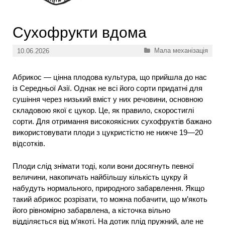
Сухофрукти вдома
Категорії
Мала механізація
10.06.2026
Абрикос — цінна плодова культура, що прийшла до нас
із Середньої Азії. Однак не всі його сорти придатні для
сушіння через низький вміст у них речовини, основною
складовою якої є цукор. Це, як правило, скоростиглі
сорти. Для отримання високоякісних сухофруктів бажано
використовувати плоди з цукристістю не нижче 19—20
відсотків.
Плоди слід знімати тоді, коли вони досягнуть певної
величини, накопичать найбільшу кількість цукру й
набудуть нормального, природного забарвлення. Якщо
такий абрикос розрізати, то можна побачити, що м’якоть
його рівномірно забарвлена, а кісточка вільно
відділяється від м’якоті. На дотик плід пружний, але не