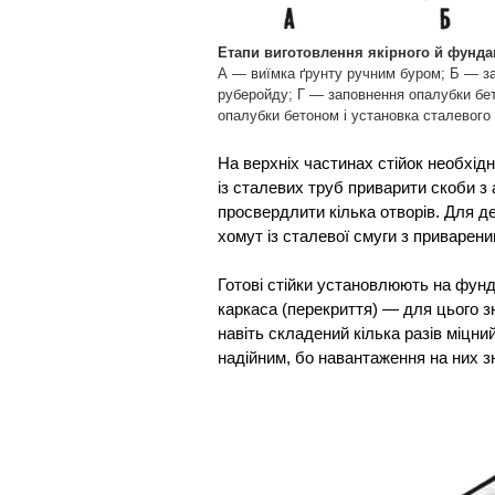
Етапи виготовлення якірного й фунда
А — виїмка ґрунту ручним буром; Б — за
руберойду; Г — заповнення опалубки бето
опалубки бетоном і установка сталевого
На верхніх частинах стійок необхід
із сталевих труб приварити скоби з
просвердлити кілька отворів. Для д
хомут із сталевої смуги з приварени
Готові стійки установлюють на фунда
каркаса (перекриття) — для цього з
навіть складений кілька разів міцни
надійним, бо навантаження на них з