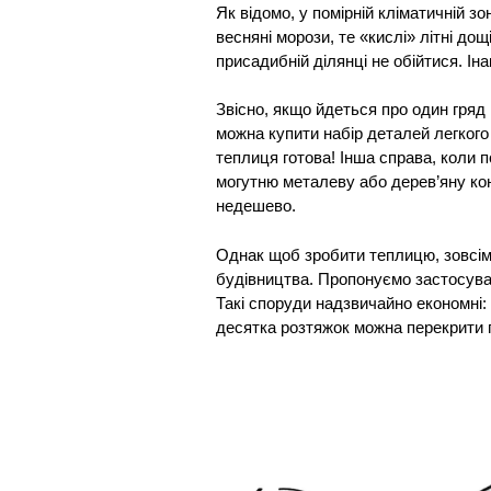
Як відомо, у помірній кліматичній зо
весняні морози, те «кислі» літні дощ
присадибній ділянці не обійтися. Іна
Звісно, якщо йдеться про один гряд
можна купити набір деталей легкого 
теплиця готова! Інша справа, коли 
могутню металеву або дерев’яну кон
недешево.
Однак щоб зробити теплицю, зовсім
будівництва. Пропонуємо застосува
Такі споруди надзвичайно економні:
десятка розтяжок можна перекрити п