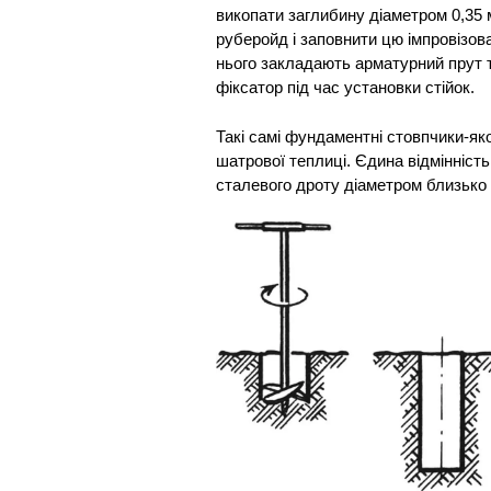
викопати заглибину діаметром 0,35 
руберойд і заповнити цю імпровізо
нього закладають арматурний прут 
фіксатор під час установки стійок.
Такі самі фундаментні стовпчики-як
шатрової теплиці. Єдина відмінніст
сталевого дроту діаметром близько 