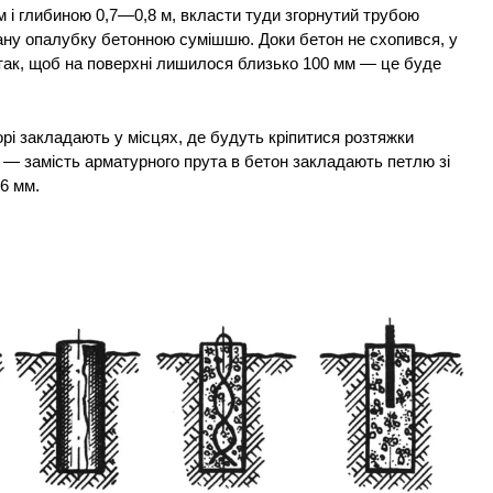
м і глибиною 0,7—0,8 м, вкласти туди згорнутий трубою
вану опалубку бетонною сумішшю. Доки бетон не схопився, у
так, щоб на поверхні лишилося близько 100 мм — це буде
орі закладають у місцях, де будуть кріпитися розтяжки
ь — замість арматурного прута в бетон закладають петлю зі
6 мм.