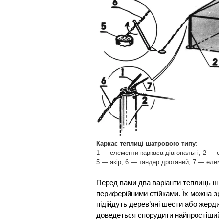
Каркас теплиці шатрового типу:
1 — елементи каркаса діагональні; 2 — 
5 — якір; 6 — тандер дротяний; 7 — еле
Перед вами два варіанти теплиць ш
периферійними стійками. Їх можна з
підійдуть дерев’яні шести або жерди
доведеться спорудити найпростіши