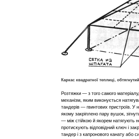
Каркас квадратної теплиці, обтягнути
Розтяжки — з того самого матеріалу
механізм, яким виконується натягув
тандерів — гвинтових пристроїв. У 
якому закріплено пару вушок, зігнут
— між стійкою й якорем натягують н
протискують відповідний ключ і зак
тандер і з капронового канату або с