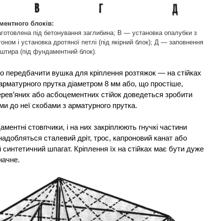
ментного блоків:
готовлена під бетонування заглибина; В — установка опалубки з
ном і установка дротяної петлі (під якірний блок); Д — заповнення
 штира (під фундаментний блок).
но передбачити вушка для кріплення розтяжок — на стійках
 арматурного прутка діаметром 8 мм або, що простіше,
ерев’яних або асбоцементних стійок доведеться зробити
ми до неї скобами з арматурного прутка.
ментні стовпчики, і на них закріплюють гнучкі частини
надобляться сталевий дріт, трос, капроновий канат або
й синтетичний шпагат. Кріплення їх на стійках має бути дуже
начне.