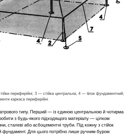
стійки периферійні; 3 — стійка центральна; 4 — блок фундаментний;
менти каркаса периферійні.
атрового типу. Перший — із єдиною центральною й чотирма
робити з будь-якого підходящого матеріалу — цілком
ни, сталеві або асбоцементні труби. Під кожну з стійок
й фундамент. Для цього потрібно лише ручним буром