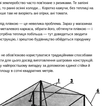
ні землеробство часто пов’язане з ризиками. Те запізні
і, то ранні осінні холоди… Коротко кажучи, без теплиці на
кше там не визріють ані огірки, ані томати.
 під плівкою — це невелика проблема. Зараз у магазинах
металевого каркаса, зібрати його, обтягнути плівкою — і
потрібна теплиця побільша — тут доведеться зводити
струкцію, і зрештою будівництво обійдеться городнику
 не обов’язково користуватися традиційними способами
ти для цього досвід виготовлення шатрових конструкцій.
 у найпростішому випадку за допомогою єдиної стійки й
лощу в сотні квадратних метрів.