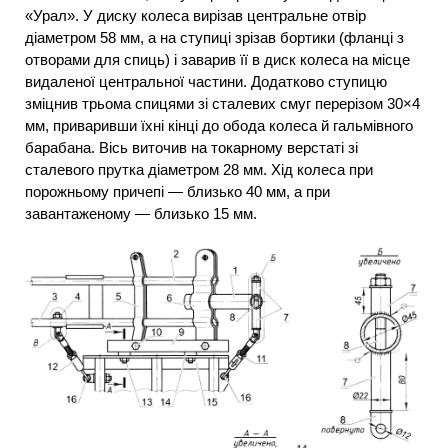
«Урал». У диску колеса вирізав центральне отвір
діаметром 58 мм, а на ступиці зрізав бортики (фланці з
отворами для спиць) і заварив її в диск колеса на місце
видаленої центральної частини. Додатково ступицю
зміцнив трьома спицями зі сталевих смуг перерізом 30×4
мм, приваривши їхні кінці до обода колеса й гальмівного
барабана. Вісь виточив на токарному верстаті зі
сталевого прутка діаметром 28 мм. Хід колеса при
порожньому причепі — близько 40 мм, а при
завантаженому — близько 15 мм.