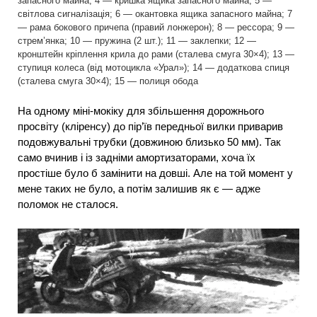
запасного майна; 4 — кришка ящика запасного майна; 5 —
світлова сигналізація; 6 — окантовка ящика запасного майна; 7
— рама бокового причепа (правий лонжерон); 8 — рессора; 9 —
стрем’янка; 10 — пружина (2 шт.); 11 — заклепки; 12 —
кронштейн кріплення крила до рами (сталева смуга 30×4); 13 —
ступиця колеса (від мотоцикла «Урал»); 14 — додаткова спиця
(сталева смуга 30×4); 15 — полиця обода
На одному міні-мокіку для збільшення дорожнього
просвіту (кліренсу) до пір’їв передньої вилки приварив
подовжувальні трубки (довжиною близько 50 мм). Так
само вчинив і із задніми амортизаторами, хоча їх
простіше було б замінити на довші. Але на той момент у
мене таких не було, а потім залишив як є — адже
поломок не сталося.