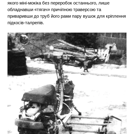
якого міні-мокіка без переробок останнього, лише
обладнавши «тягач» причіпною траверсою та
приваривши до труб його рами пару вушок для кріплення
підкосів-талрепів.