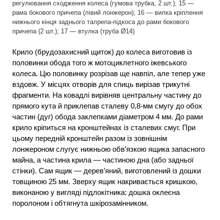
регулювання сходження колеса (гумова трубка, 2 шт.); 15 —
рама бокового причепа (лівий лонжерон); 16 — вилка кріплення
нижнього кінця заднього талрепа-підкоса до рами бокового
причепа (2 шт.); 17 — втулка (труба Ø14)
Крило (брудозахисний щиток) до колеса виготовив із
половинки обода того ж мотоциклетного іжевського
колеса. Цю половинку розрізав ще навпіл, але тепер уже
вздовж. У місцях отворів для спиць вирізав трикутні
фрагменти. На ковадлі вирівняв центральну частину до
прямого кута й приклепав сталеву 0,8-мм смугу до обох
частин (дуг) обода заклепками діаметром 4 мм. До рами
крило кріпиться на кронштейнах із сталевих смуг. При
цьому передній кронштейн разом із зовнішнім
лонжероном слугує нижньою обв’язкою ящика запасного
майна, а частина крила — частиною дна (або задньої
стінки). Сам ящик — дерев’яний, виготовлений із дошки
товщиною 25 мм. Зверху ящик накривається кришкою,
виконаною у вигляді підлокітника: дошка оклеєна
поролоном і обтягнута шкірозамінником.