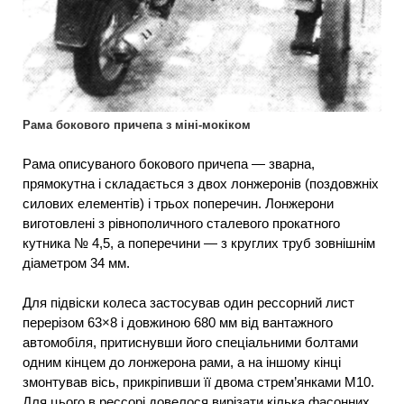
Рама бокового причепа з міні-мокіком
Рама описуваного бокового причепа — зварна,
прямокутна і складається з двох лонжеронів (поздовжніх
силових елементів) і трьох поперечин. Лонжерони
виготовлені з рівнополичного сталевого прокатного
кутника № 4,5, а поперечини — з круглих труб зовнішнім
діаметром 34 мм.
Для підвіски колеса застосував один рессорний лист
перерізом 63×8 і довжиною 680 мм від вантажного
автомобіля, притиснувши його спеціальними болтами
одним кінцем до лонжерона рами, а на іншому кінці
змонтував вісь, прикріпивши її двома стрем’янками М10.
Для цього в рессорі довелося вирізати кілька фасонних