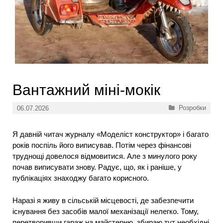
Вантажний міні-мокік
Категорії
Розробки
06.07.2026
Я давній читач журналу «Моделіст конструктор» і багато
років поспіль його виписував. Потім через фінансові
труднощі довелося відмовитися. Але з минулого року
почав виписувати знову. Радує, що, як і раніше, у
публікаціях знаходжу багато корисного.
Наразі я живу в сільській місцевості, де забезпечити
існування без засобів малої механізації нелегко. Тому,
перетворивши гараж на майстерню, збираю тут необхідні