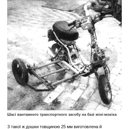
Шасі вантажного транспортного засобу на базі міні-мокіка
З такої ж дошки товщиною 25 мм виготовлена й