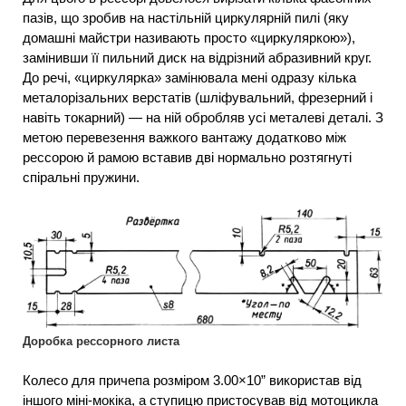
пазів, що зробив на настільній циркулярній пилі (яку
домашні майстри називають просто «циркуляркою»),
замінивши її пильний диск на відрізний абразивний круг.
До речі, «циркулярка» замінювала мені одразу кілька
металорізальних верстатів (шліфувальний, фрезерний і
навіть токарний) — на ній обробляв усі металеві деталі. З
метою перевезення важкого вантажу додатково між
рессорою й рамою вставив дві нормально розтягнуті
спіральні пружини.
Доробка рессорного листа
Колесо для причепа розміром 3.00×10” використав від
іншого міні-мокіка, а ступицю пристосував від мотоцикла