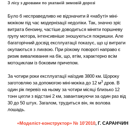
З лісу з дровами по укатаній зимовій дорозі
Було б несправедливо не відзначити й «набуті» міні-
мокіком під час модернізації недоліки. Так, значно зріс
витрата бензину, частіше доводиться міняти поршневу
групу мотора, інтенсивніше зношуються покришки. Але
багаторічний досвід експлуатації показує, що ці витрати
окупаються з лихвою. При різкому повороті направо є
ризик вивалювання на бік, що, втім, характерно всім
мотоциклам із боковим причепом.
За чотири роки експлуатації наїздив 3800 км. Щороку
3
заготовляю за допомогою міні-мокіка до 12 м
дров. В
один рік перевіз на ньому за чотири місяці близько 12
тонн цегли з відстані 2 км, завантажуючи за один раз від
30 до 50 штук. Загалом, трудиться він, як волова
лошадь.
«Моделіст-конструктор» № 10’2010
, Г. САРАНЧИН