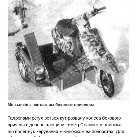
Міні-мокік з вантажним боковим причепом
Талрепами регулюється кут розвалу колеса бокового
причепа відносно площини симетрії самого міні-мокіка,
що полегшує керування міні-мокіком на поворотах. Для