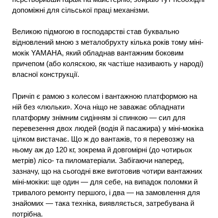
допоміжні для сільської праці механізми.
Великою підмогою в господарстві став буквально
відновлений мною з металобрухту кілька років тому міні-
мокік YAMAHA, який обладнав вантажним боковим
причепом (або коляскою, як частіше називають у народі)
власної конструкції.
Причіп є рамою з колесом і вантажною платформою на
ній без «люльки». Хоча ніщо не заважає обладнати
платформу знімним сидінням зі спинкою — сил для
перевезення двох людей (водія й пасажира) у міні-мокіка
цілком вистачає. Що ж до вантажів, то я перевозжу на
ньому аж до 120 кг, зокрема й довгомірні (до чотирьох
метрів) лісо- та пиломатеріали. Забігаючи наперед,
зазначу, що на сьогодні вже виготовив чотири вантажних
міні-мокіки: ще один — для себе, на випадок поломки й
тривалого ремонту першого, і два — на замовлення для
знайомих — така техніка, виявляється, затребувана й
потрібна.