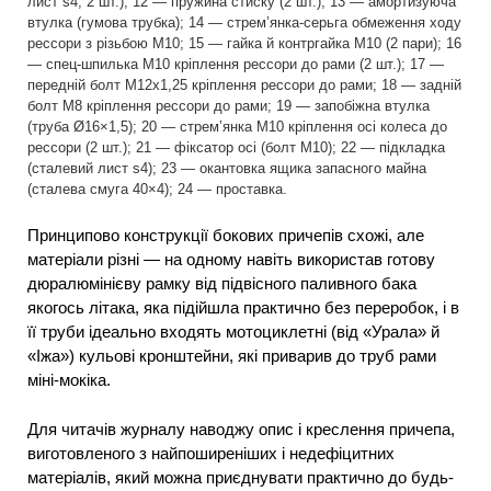
лист s4, 2 шт.); 12 — пружина стиску (2 шт.); 13 — амортизуюча
втулка (гумова трубка); 14 — стрем’янка-серьга обмеження ходу
рессори з різьбою М10; 15 — гайка й контргайка М10 (2 пари); 16
— спец-шпилька М10 кріплення рессори до рами (2 шт.); 17 —
передній болт M12x1,25 кріплення рессори до рами; 18 — задній
болт М8 кріплення рессори до рами; 19 — запобіжна втулка
(труба Ø16×1,5); 20 — стрем’янка М10 кріплення осі колеса до
рессори (2 шт.); 21 — фіксатор осі (болт М10); 22 — підкладка
(сталевий лист s4); 23 — окантовка ящика запасного майна
(сталева смуга 40×4); 24 — проставка.
Принципово конструкції бокових причепів схожі, але
матеріали різні — на одному навіть використав готову
дюралюмінієву рамку від підвісного паливного бака
якогось літака, яка підійшла практично без переробок, і в
її труби ідеально входять мотоциклетні (від «Урала» й
«Іжа») кульові кронштейни, які приварив до труб рами
міні-мокіка.
Для читачів журналу наводжу опис і креслення причепа,
виготовленого з найпоширеніших і недефіцитних
матеріалів, який можна приєднувати практично до будь-