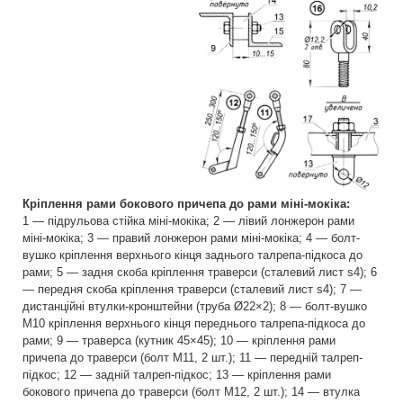
Кріплення рами бокового причепа до рами міні-мокіка:
1 — підрульова стійка міні-мокіка; 2 — лівий лонжерон рами
міні-мокіка; 3 — правий лонжерон рами міні-мокіка; 4 — болт-
вушко кріплення верхнього кінця заднього талрепа-підкоса до
рами; 5 — задня скоба кріплення траверси (сталевий лист s4); 6
— передня скоба кріплення траверси (сталевий лист s4); 7 —
дистанційні втулки-кронштейни (труба Ø22×2); 8 — болт-вушко
М10 кріплення верхнього кінця переднього талрепа-підкоса до
рами; 9 — траверса (кутник 45×45); 10 — кріплення рами
причепа до траверси (болт М11, 2 шт.); 11 — передній талреп-
підкос; 12 — задній талреп-підкос; 13 — кріплення рами
бокового причепа до траверси (болт M12, 2 шт.); 14 — втулка