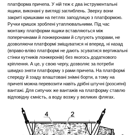
платформа причепа. У ній теж є два інструментальні
ящики, виконані у вигляді заглиблень. Зверху вони
закриті кришками на петлях заподлицю з платформою.
Ручки кришок зроблені утаплювальними. Під час
монтажу платформи ящики вставляються між
поперечинами й лонжеронами й слугують упорами, не
дозволяючи платформі зміщуватися ні вперед, ні назад
(вправо-вліво платформі не дають зсуватися вертикальні
стінки кутників лонжеронів) без якогось додаткового
кріплення. А це, у свою чергу, дозволяє за потреби
швидко зняти платформу з рами причепа. На платформі
спереду й ззаду влаштовані знімні борти, а тому на
причепі можна перевозити навіть дрібні штучні (розсипні)
вантажі. Для сипучих же вантажів на платформу ставлю
відповідну ємність, а воду возжу у великих флягах.