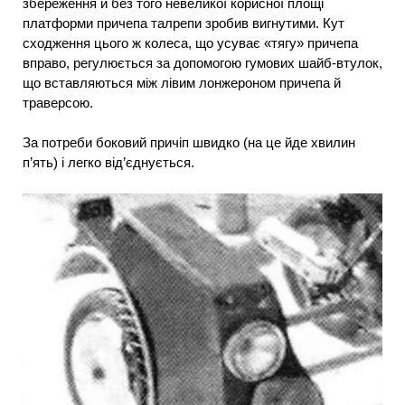
збереження й без того невеликої корисної площі
платформи причепа талрепи зробив вигнутими. Кут
сходження цього ж колеса, що усуває «тягу» причепа
вправо, регулюється за допомогою гумових шайб-втулок,
що вставляються між лівим лонжероном причепа й
траверсою.
За потреби боковий причіп швидко (на це йде хвилин
п’ять) і легко від’єднується.