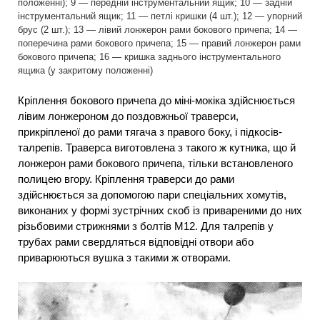
положенні); 9 — передній інструментальний ящик; 10 — задній
інструментальний ящик; 11 — петлі кришки (4 шт.); 12 — упорний
брус (2 шт.); 13 — лівий лонжерон рами бокового причепа; 14 —
поперечина рами бокового причепа; 15 — правий лонжерон рами
бокового причепа; 16 — кришка заднього інструментального
ящика (у закритому положенні)
Кріплення бокового причепа до міні-мокіка здійснюється
лівим лонжероном до поздовжньої траверси,
прикріпленої до рами тягача з правого боку, і підкосів-
талрепів. Траверса виготовлена з такого ж кутника, що й
лонжерон рами бокового причепа, тільки встановленого
полицею вгору. Кріплення траверси до рами
здійснюється за допомогою пари спеціальних хомутів,
виконаних у формі зустрічних скоб із привареними до них
різьбовими стрижнями з болтів М12. Для талрепів у
трубах рами свердляться відповідні отвори або
приварюються вушка з такими ж отворами.