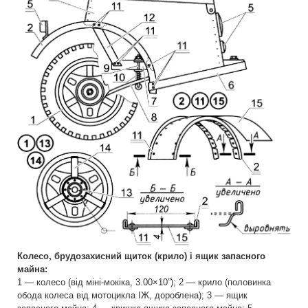
Колесо, брудозахисний щиток (крило) і ящик запасного
майна:
1 — колесо (від міні-мокіка, 3.00×10”); 2 — крило (половинка
обода колеса від мотоцикла ІЖ, дороблена); 3 — ящик