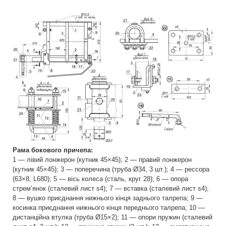
Рама бокового причепа:
1 — лівий лонжерон (кутник 45×45); 2 — правий лонжерон
(кутник 45×45); 3 — поперечина (труба Ø34, 3 шт.); 4 — рессора
(63×8, L680); 5 — вісь колеса (сталь, круг 28); 6 — опора
стрем’янок (сталевий лист s4); 7 — вставка (сталевий лист s4);
8 — вушко приєднання нижнього кінця заднього талрепа; 9 —
косинка приєднання нижнього кінця переднього талрепа; 10 —
дистанційна втулка (труба Ø15×2); 11 — опори пружин (сталевий