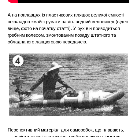
А на поплавцях із пластикових пляшок великої ємності
нескладно змайструвати навіть водний велосипед (відео
вище, фото на початку статті). У рух він приводиться
гребним колесом, змонтованим позаду штатного та
обладнаного ланцюговою передачею.
Перспективний матеріал для саморобок, що плавають,
— поліетиленові сантехнічні труби великого діаметру.