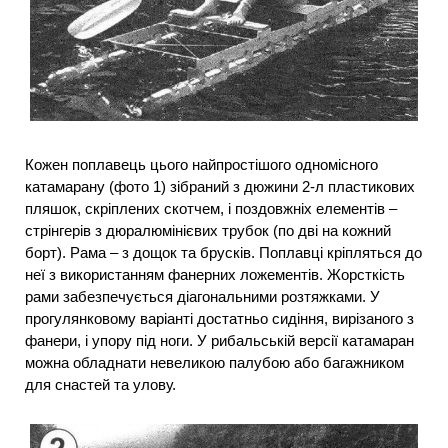
Кожен поплавець цього найпростішого одномісного
катамарану (фото 1) зібраний з дюжини 2-л пластикових
пляшок, скріплених скотчем, і поздовжніх елементів –
стрінгерів з дюралюмінієвих трубок (по дві на кожний
борт). Рама – з дощок та брусків. Поплавці кріпляться до
неї з використанням фанерних ложементів. Жорсткість
рами забезпечується діагональними розтяжками. У
прогулянковому варіанті достатньо сидіння, вирізаного з
фанери, і упору під ноги. У рибальській версії катамаран
можна обладнати невеликою палубою або багажником
для снастей та улову.