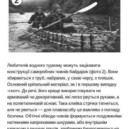
Любителів водного туризму можуть зацікавити
конструкції саморобних човнів-байдарок (фото 2). Вони
збираються з труб, набраних, у свою чергу, з пляшок.
Основний кріпильний матеріал, як і в першому випадку
-скотч. До речі, його краще використовувати не
армований чи декоративний, які легко рвуться руками, а
на поліетиленовій основі. Така клейка стрічка тягнеться,
але не рветься — для плавзасобу це важливо з погляду
безпеки. Обтічні обводи човнів формуються поздовжніми
натяжними капроновими шнурами, або внутрішнім
каркасом з гнучких прутів, зробленим безпосередньо на