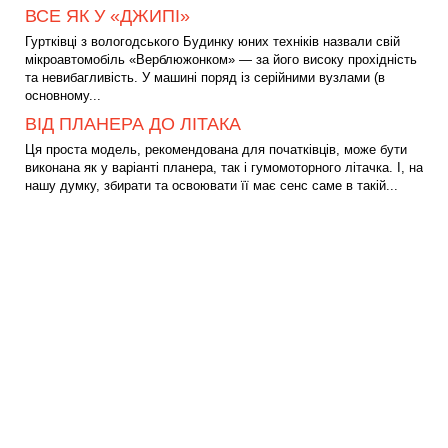
ВСЕ ЯК У «ДЖИПІ»
Гуртківці з вологодського Будинку юних техніків назвали свій
мікроавтомобіль «Верблюжонком» — за його високу прохідність
та невибагливість. У машині поряд із серійними вузлами (в
основному...
ВІД ПЛАНЕРА ДО ЛІТАКА
Ця проста модель, рекомендована для початківців, може бути
виконана як у варіанті планера, так і гумомоторного літачка. І, на
нашу думку, збирати та освоювати її має сенс саме в такій...