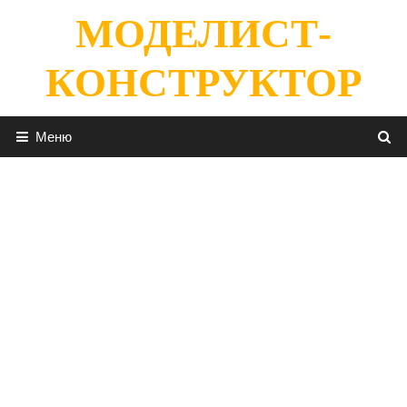
Перейти
МОДЕЛИСТ-
к
содержимому
КОНСТРУКТОР
Меню