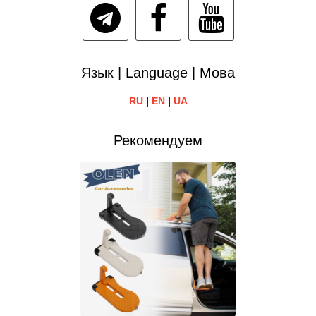
Язык | Language | Мова
RU
|
EN
|
UA
Рекомендуем