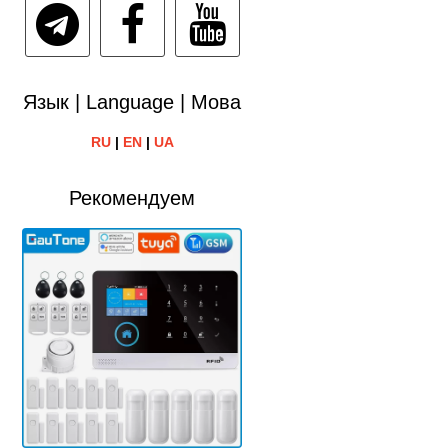
Язык | Language | Мова
RU
|
EN
|
UA
Рекомендуем