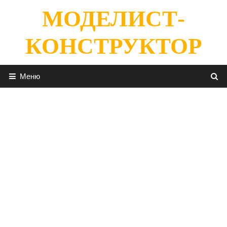
Перейти
МОДЕЛИСТ-
к
содержимому
КОНСТРУКТОР
Меню