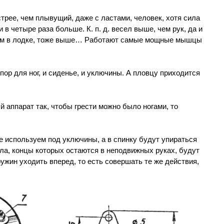
трее, чем плывущий, даже с ластами, человек, хотя сила
и в четыре раза больше. К. п. д. весел выше, чем рук, да и
ом в лодке, тоже выше… Работают самые мощные мышцы
пор для ног, и сиденье, и уключины. А пловцу приходится
 аппарат так, чтобы грести можно было ногами, то
 используем под уключины, а в спинку будут упираться
сла, концы которых остаются в неподвижных руках, будут
ужин уходить вперед, то есть совершать те же действия,