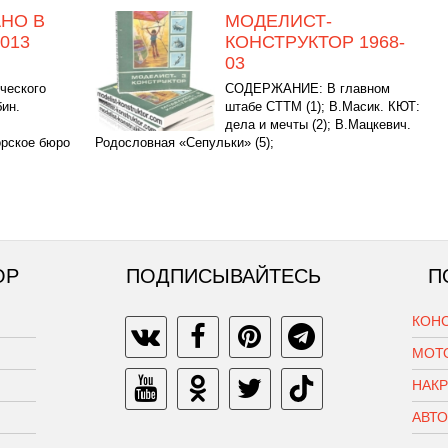
НО В
МОДЕЛИСТ-
013
КОНСТРУКТОР 1968-
03
ческого
СОДЕРЖАНИЕ: В главном
ин.
штабе СТТМ (1); В.Масик. КЮТ:
дела и мечты (2); В.Мацкевич.
орское бюро
Родословная «Сепульки» (5);
ОР
ПОДПИСЫВАЙТЕСЬ
П
КОН
МОТ
НАК
АВТ