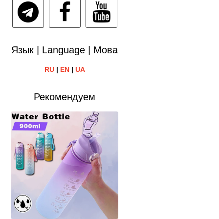
Язык | Language | Мова
RU
|
EN
|
UA
Рекомендуем