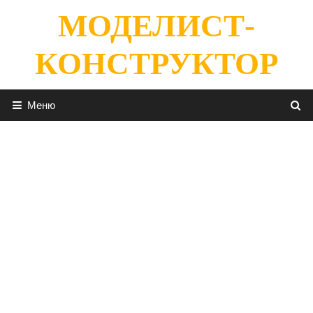
Перейти
МОДЕЛИСТ-
к
содержимому
КОНСТРУКТОР
Меню