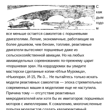
С
каж
дым
годо
м
все меньше остается самолетов с поршневыми
двигателями. Легкие, экономичные, работающие на
более дешевом, чем бензин, топливе, реактивные
двигатели вытесняют поршневые даже из
сельскохозяйственной авиации. Но на любых
авиамодельных соревнованиях по-прежнему царит
«поршневая эра». На кордодромах вы увидите
мастерски сделанные копии «Ильи Муромца»,
«Ньюпора», И-15, Як-3… Не пытайтесь только искать
модели реактивных самолетов — эпоха стремительных
современных машин в моделизме еще не наступила.
Причина тому — отсутствие реактивных
микродвигателей или хотя бы их имитаторов: поршневых
моторов с импеллерами. К сожалению, многочисленные
попытки моделистов создать квазиреактивный