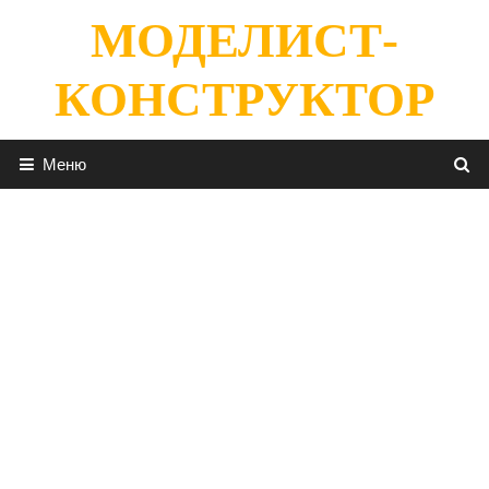
Перейти
МОДЕЛИСТ-
к
содержимому
КОНСТРУКТОР
Меню