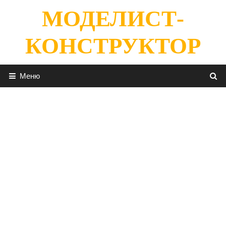
Перейти
МОДЕЛИСТ-
к
содержимому
КОНСТРУКТОР
Меню