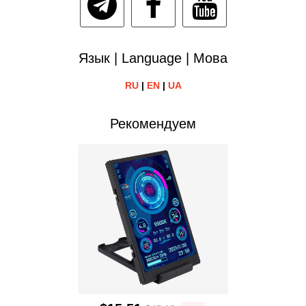
Язык | Language | Мова
RU
|
EN
|
UA
Рекомендуем