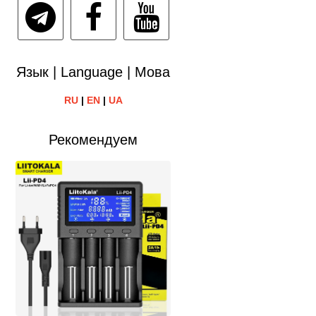
Язык | Language | Мова
RU
|
EN
|
UA
Рекомендуем