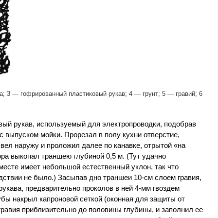
а; 3 — гофрированный пластиковый рукав; 4 — грунт; 5 — гравий; 6
ый рукав, используемый для электропроводки, подобрав
с выпуском мойки. Прорезал в полу кухни отверстие,
ывел наружу и проложил далее по канавке, отрытой «на
ора выкопал траншею глубиной 0,5 м. (Тут удачно
 месте имеет небольшой естественный уклон, так что
дствии не было.) Засыпав дно траншеи 10-см слоем гравия,
рукава, предварительно проколов в ней 4-мм гвоздем
убы накрыл капроновой сеткой (оконная для защиты от
равия приблизительно до половины глубины, и заполнил ее