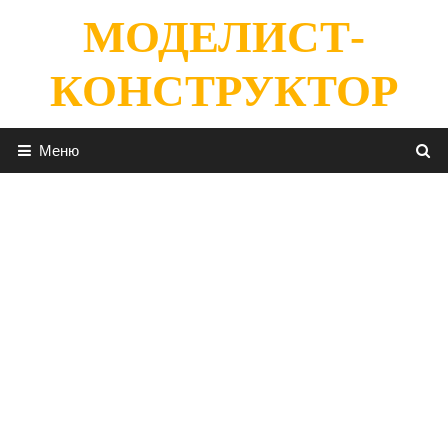
Перейти
МОДЕЛИСТ-
к
содержимому
КОНСТРУКТОР
Меню