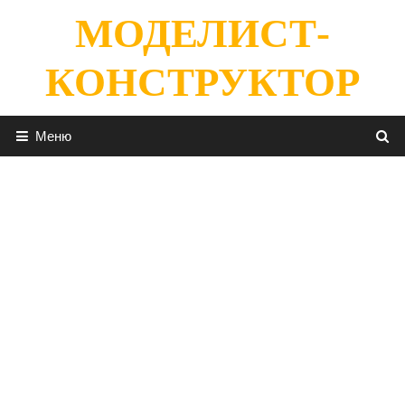
Перейти
МОДЕЛИСТ-
к
содержимому
КОНСТРУКТОР
Меню