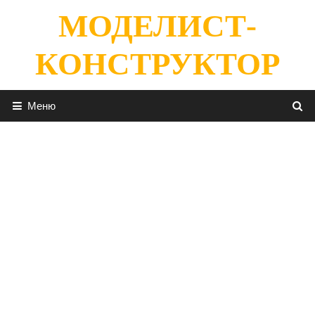
Перейти
МОДЕЛИСТ-
к
содержимому
КОНСТРУКТОР
Меню