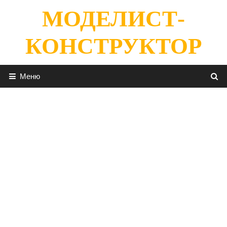
Перейти
МОДЕЛИСТ-
к
содержимому
КОНСТРУКТОР
Меню