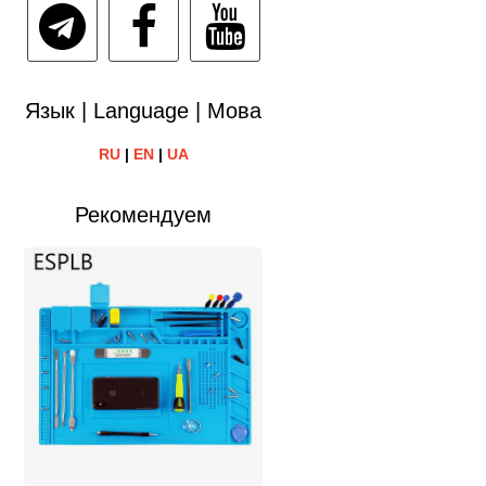
Язык | Language | Мова
RU
|
EN
|
UA
Рекомендуем