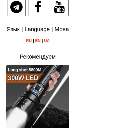
Язык | Language | Мова
RU
|
EN
|
UA
Рекомендуем