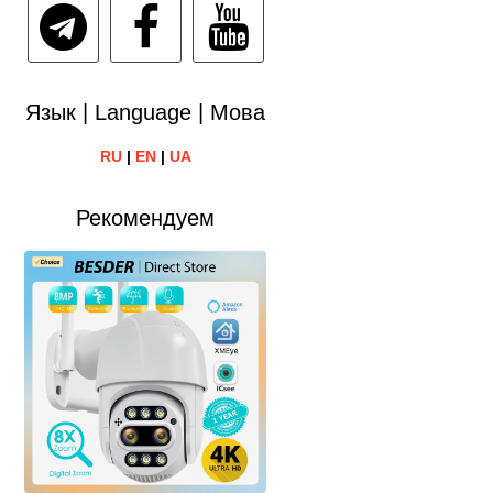
Язык | Language | Мова
RU
|
EN
|
UA
Рекомендуем