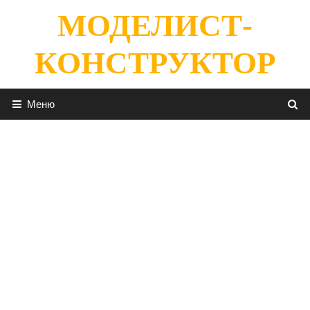
Перейти
МОДЕЛИСТ-
к
содержимому
КОНСТРУКТОР
Меню