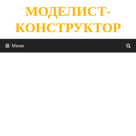
Перейти
МОДЕЛИСТ-
к
содержимому
КОНСТРУКТОР
Меню