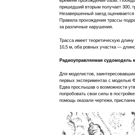
времени прохождения базы. Победа 
пришедший вторым получает 300, тре
Незавершенный заезд оценивается 2
Правила прохождения трассы подра
за различные нарушения.
Трасса имеет теоретическую длину 2
10,5 м, оба ровных участка — длино
Радиоуправляемая судомодель к
Для моделистов, заинтересовавших
первых экспериментах с моделью Ф
Едва прослышав о возможности утв
попробовать свои силы в постройке
помощь оказали чертежи, прислан