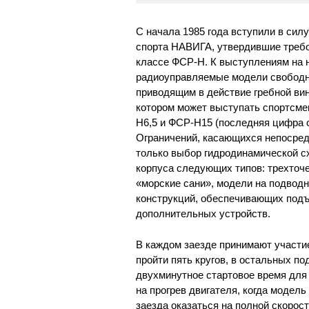
С начала 1985 года вступили в си
спорта НАВИГА, утвердившие требо
классе ФСР-Н. К выступлениям на 
радиоуправляемые модели свободно
приводящим в действие гребной вин
котором может выступать спортсмен
Н6,5 и ФСР-Н15 (последняя цифра 
Ограничений, касающихся непосред
только выбор гидродинамической с
корпуса следующих типов: трехточ
«морские сани», модели на подвод
конструкций, обеспечивающих подъ
дополнительных устройств.
В каждом заезде принимают участие
пройти пять кругов, в остальных 
двухминутное стартовое время для 
на прогрев двигателя, когда модел
заезда оказаться на полной скорос