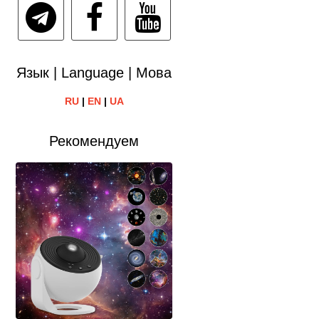
Язык | Language | Мова
RU
|
EN
|
UA
Рекомендуем