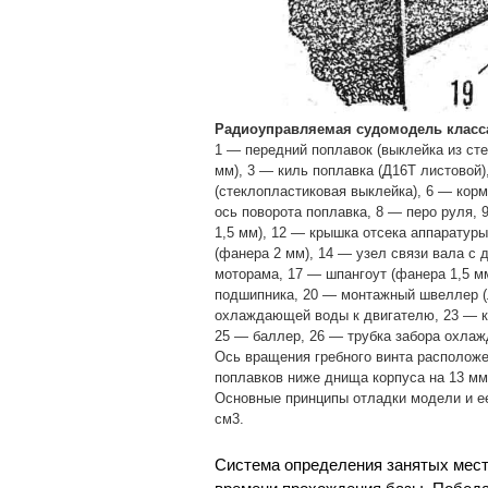
Радиоуправляемая судомодель класса
1 — передний поплавок (выклейка из сте
мм), 3 — киль поплавка (Д16Т листовой)
(стеклопластиковая выклейка), 6 — корм
ось поворота поплавка, 8 — перо руля, 
1,5 мм), 12 — крышка отсека аппаратуры
(фанера 2 мм), 14 — узел связи вала с 
моторама, 17 — шпангоут (фанера 1,5 м
подшипника, 20 — монтажный швеллер (л
охлаждающей воды к двигателю, 23 — кр
25 — баллер, 26 — трубка забора охлаж
Ось вращения гребного винта расположе
поплавков ниже днища корпуса на 13 мм,
Основные принципы отладки модели и ее
см3.
Система определения занятых мест 