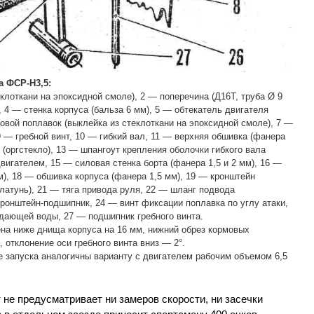
 ФСР-Н3,5:
клоткани на эпоксидной смоле), 2 — поперечина (Д16Т, труба Ø 9
, 4 — стенка корпуса (бальза 6 мм), 5 — обтекатель двигателя
овой поплавок (выклейка из стеклоткани на эпоксидной смоле), 7 —
9 — гребной винт, 10 — гибкий вал, 11 — верхняя обшивка (фанера
 (оргстекло), 13 — шпангоут крепления оболочки гибкого вала
двигателем, 15 — силовая стенка борта (фанера 1,5 и 2 мм), 16 —
м), 18 — обшивка корпуса (фанера 1,5 мм), 19 — кронштейн
атунь), 21 — тяга привода руля, 22 — шланг подвода
онштейн-подшипник, 24 — винт фиксации поплавка по углу атаки,
дающей воды, 27 — подшипник гребного винта.
на ниже днища корпуса на 16 мм, нижний обрез кормовых
 отклонение оси гребного винта вниз — 2°.
 запуска аналогичны варианту с двигателем рабочим объемом 6,5
не предусматривает ни замеров скорости, ни засечки