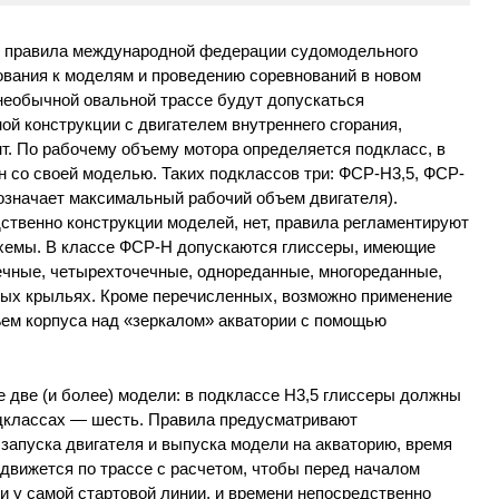
лу правила международной федерации судомодельного
вания к моделям и проведению соревнований в новом
необычной овальной трассе будут допускаться
й конструкции с двигателем внутреннего сгорания,
т. По рабочему объему мотора определяется подкласс, в
 со своей моделью. Таких подклассов три: ФСР-Н3,5, ФСР-
означает максимальный рабочий объем двигателя).
ственно конструкции моделей, нет, правила регламентируют
хемы. В классе ФСР-Н допускаются глиссеры, имеющие
ечные, четырехточечные, однореданные, многореданные,
ных крыльях. Кроме перечисленных, возможно применение
ем корпуса над «зеркалом» акватории с помощью
 две (и более) модели: в подклассе Н3,5 глиссеры должны
подклассах — шесть. Правила предусматривают
запуска двигателя и выпуска модели на акваторию, время
ь движется по трассе с расчетом, чтобы перед началом
ти у самой стартовой линии, и времени непосредственно