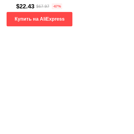
$22.43
$67.97
-67%
Купить на AliExpress