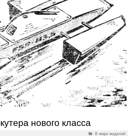
кутера нового класса
Рубрики
В мире моделей