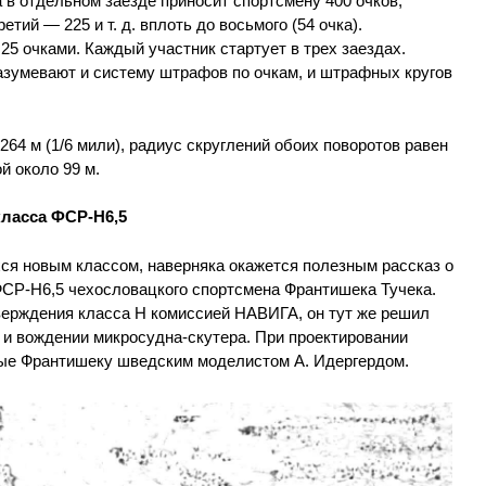
в отдельном заезде приносит спортсмену 400 очков,
тий — 225 и т. д. вплоть до восьмого (54 очка).
5 очками. Каждый участник стартует в трех заездах.
зумевают и систему штрафов по очкам, и штрафных кругов
64 м (1/6 мили), радиус скруглений обоих поворотов равен
й около 99 м.
ласса ФСР-Н6,5
ся новым классом, наверняка окажется полезным рассказ о
СР-Н6,5 чехословацкого спортсмена Франтишека Тучека.
ерждения класса Н комиссией НАВИГА, он тут же решил
 и вождении микросудна-скутера. При проектировании
ные Франтишеку шведским моделистом А. Идергердом.