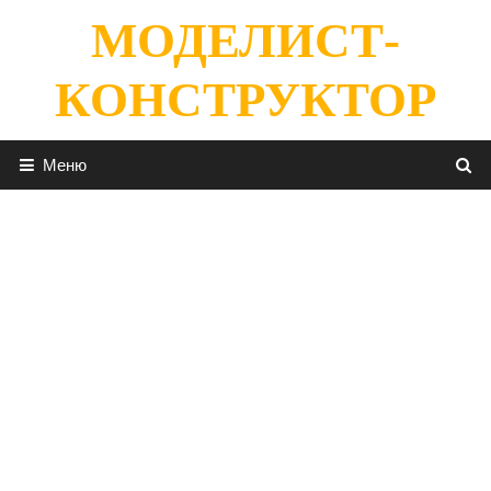
Перейти
МОДЕЛИСТ-
к
содержимому
КОНСТРУКТОР
Меню