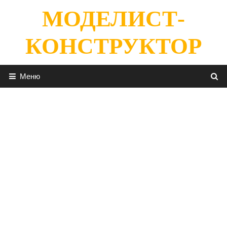
Перейти
МОДЕЛИСТ-
к
содержимому
КОНСТРУКТОР
Меню