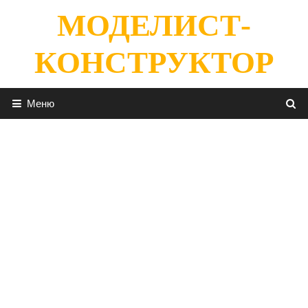
Перейти
МОДЕЛИСТ-
к
содержимому
КОНСТРУКТОР
Меню