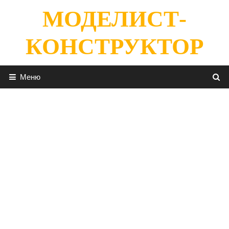
Перейти
МОДЕЛИСТ-
к
содержимому
КОНСТРУКТОР
Меню