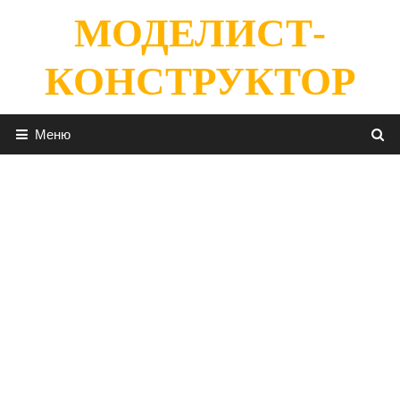
Перейти
МОДЕЛИСТ-
к
содержимому
КОНСТРУКТОР
Меню