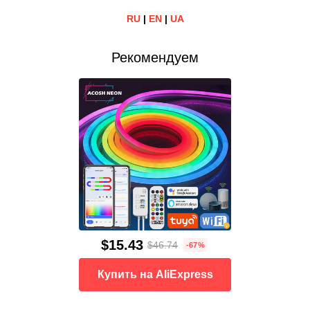
RU
|
EN
|
UA
Рекомендуем
$15.43
$46.74
-67%
Купить на AliExpress