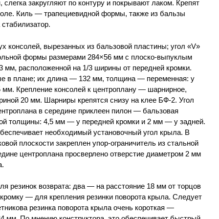
 слегка закругляют по контуру и покрывают лаком. Крепят
оле. Киль — трапециевидной формы, также из бальзы
 стабилизатор.
ух консолей, вырезанных из бальзовой пластины; угол «V»
ольной формы размерами 284×56 мм с плоско-выпуклым
 мм, расположенной на 1/3 ширины от передней кромки.
е в плане; их длина — 132 мм, толщина — переменная: у
5 мм. Крепление консолей к центроплану — шарнирное,
иной 20 мм. Шарниры крепятся снизу на клее БФ-2. Угол
ентроплана в середине приклеен пилон — бальзовая
й толщины: 4,5 мм — у передней кромки и 2 мм — у задней.
обеспечивает необходимый установочный угол крыла. В
ковой плоскости закреплен упор-ограничитель из стальной
редине центроплана просверлено отверстие диаметром 2 мм
а.
ля резинок возврата: два — на расстояние 18 мм от торцов
кромку — для крепления резинки поворота крыла. Следует
етникова резинка поворота крыла очень короткая —
4 мм. По мнению конструктора, это обеспечивает быстрый