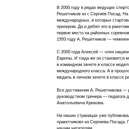
В 2000 году в рядах ведущих спор
Решетников из г. Сергиев Посад. Н
международных, в которых стартов
призером. Да и дебют его в ракетом
первое место на районных соревно
1993 году А. Решетников — чемпио
С 2000 года Алексей — член нацио
Европы. И тогда же он становится м
в командном зачете в классе модел
международного класса. А в прошл
медаль в личном зачете в классе р
Все достижения А. Решетникова — р
руководством тренера — педагога 
Анатольевича Крюкова.
На наших страницах уже публикова
«ракетчиков» из Сергиева Посада. 
нашим читателям.