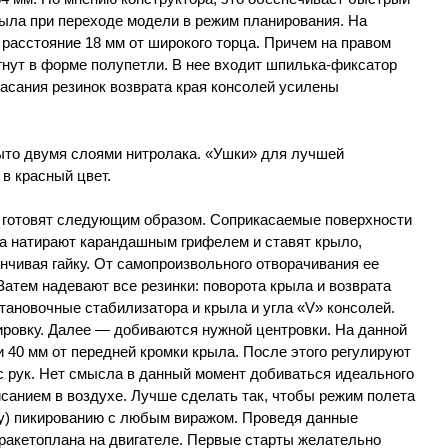
рыла при переходе модели в режим планирования. На
 расстояние 18 мм от широкого торца. Причем на правом
гнут в форме полупетли. В нее входит шпилька-фиксатор
асания резинок возврата края консолей усилены
то двумя слоями нитролака. «Ушки» для лучшей
в красный цвет.
а готовят следующим образом. Соприкасаемые поверхности
а натирают карандашным грифелем и ставят крыло,
инчивая гайку. От самопроизвольного отворачивания ее
атем надевают все резинки: поворота крыла и возврата
становочные стабилизатора и крыла и угла «V» консолей.
ировку. Далее — добиваются нужной центровки. На данной
 40 мм от передней кромки крыла. После этого регулируют
с рук. Нет смысла в данный момент добиваться идеального
санием в воздухе. Лучше сделать так, чтобы режим полета
у) пикированию с любым виражом. Проведя данные
 ракетоплана на двигателе. Первые старты желательно