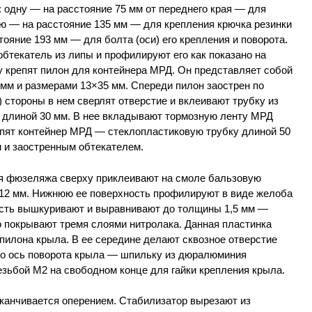
 одну — на расстояние 75 мм от переднего края — для
ую — на расстояние 135 мм — для крепления крючка резинки
ояние 193 мм — для болта (оси) его крепления и поворота.
бтекатель из липы и профилируют его как показано на
зу крепят пилон для контейнера МРД. Он представляет собой
мм и размерами 13×35 мм. Спереди пилон заострен по
) стороны в нем сверлят отверстие и вклеивают трубку из
и длиной 30 мм. В нее вкладывают тормозную ленту МРД
епят контейнер МРД — стеклопластиковую трубку длиной 50
м и заостренным обтекателем.
ля фюзеляжа сверху приклеивают на смоле бальзовую
 12 мм. Нижнюю ее поверхность профилируют в виде желоба
ость вышкуривают и выравнивают до толщины 1,5 мм —
о покрывают тремя слоями нитролака. Данная пластинка
пилона крыла. В ее середине делают сквозное отверстие
его ось поворота крыла — шпильку из дюралюминия
езьбой М2 на свободном конце для гайки крепления крыла.
канчивается оперением. Стабилизатор вырезают из