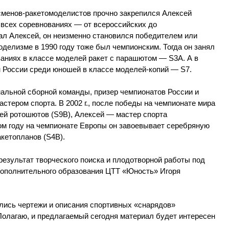
тсменов-ракетомоделистов прочно закрепился Алексей
а всех соревнованиях — от всероссийских до
ал Алексей, он неизменно становился победителем или
оделизме в 1990 году тоже был чемпионским. Тогда он занял
ваниях в классе моделей ракет с парашютом — S3A. А в
н России среди юношей в классе моделей-копий — S7.
нальной сборной команды, призер чемпионатов России и
астером спорта. В 2002 г., после победы на чемпионате мира
ей ротошютов (S9B), Алексей — мастер спорта
ом году на чемпионате Европы он завоевывает серебряную
акетопланов (S4B).
езультат творческого поиска и плодотворной работы под
дополнительного образования ЦТТ «Юность» Игоря
лись чертежи и описания спортивных «снарядов»
Полагаю, и предлагаемый сегодня материал будет интересен