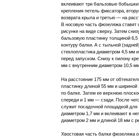
вклеивают три бальзовые бобышки:
крепления петель фиксатора, втор
возврата крыла и третью — на расст
В носовую часть фюзеляжа ставят о
рисунке на виде сверху. Затем сни
бальзовую пластинку толщиной 6,5 
контуру балки. А с тыльной (задней
стеклопластика диаметром 4,5 мм 
перед запуском. Снизу к пилону кр
мм с внутренним диаметром 10,5 м
На расстояние 175 мм от обтекате
пластинку длиной 55 мм и шириной
по балке. Затем ее верхнюю плоск
спереди и 1 мм — сзади. После чег
служит посадочной площадкой для 
диаметром 1,7 мм и вклеивают в н
диаметром 2 мм и длиной 18 мм с р
Хвостовая часть балки фюзеляжа о