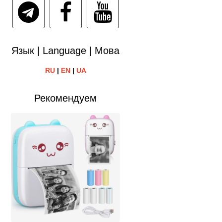
Язык | Language | Мова
RU
|
EN
|
UA
Рекомендуем