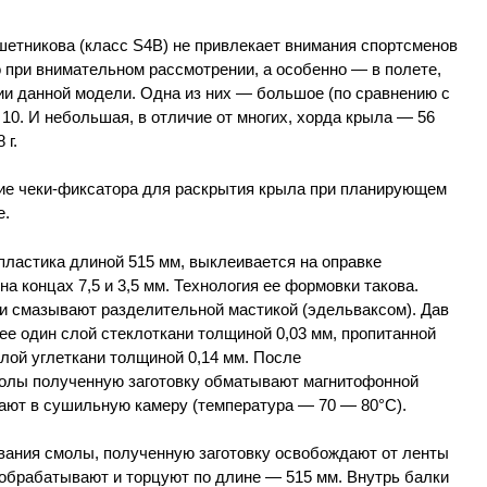
шетникова (класс S4B) не привлекает внимания спортсменов
 при внимательном рассмотрении, а особенно — в полете,
ии данной модели. Одна из них — большое (по сравнению с
10. И небольшая, в отличие от многих, хорда крыла — 56
 г.
ие чеки-фиксатора для раскрытия крыла при планирующем
е.
пластика длиной 515 мм, выклеивается на оправке
а концах 7,5 и 3,5 мм. Технология ее формовки такова.
и смазывают разделительной мастикой (эдельваксом). Дав
ее один слой стеклоткани толщиной 0,03 мм, пропитанной
лой углеткани толщиной 0,14 мм. После
олы полученную заготовку обматывают магнитофонной
ают в сушильную камеру (температура — 70 — 80°С).
евания смолы, полученную заготовку освобождают от ленты
, обрабатывают и торцуют по длине — 515 мм. Внутрь балки