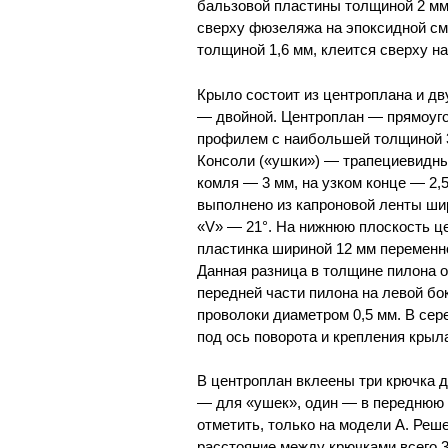
бальзовой пластины толщиной 2 мм,
сверху фюзеляжа на эпоксидной см
толщиной 1,6 мм, клеится сверху на
Крыло состоит из центроплана и дв
— двойной. Центроплан — прямоуг
профилем с наибольшей толщиной 3
Консоли («ушки») — трапециевидны
комля — 3 мм, на узком конце — 2,
выполнено из капроновой ленты шир
«V» — 21°. На нижнюю плоскость ц
пластинка шириной 12 мм переменно
Данная разница в толщине пилона 
передней части пилона на левой бо
проволоки диаметром 0,5 мм. В се
под ось поворота и крепления крыл
В центроплан вклеены три крючка д
— для «ушек», один — в переднюю 
отметить, только на модели А. Реш
расстояние между крючками всего 3