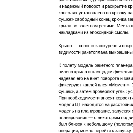
и надежный поворот и раскрытие к
консолях установлено по крючку на
«ушке» свободный конец крючка за
крыла во взлетном режиме. Места к
накладками из эпоксидной смолы.
Крыло — хорошо зашкурено и покры
видимости ракетоплана выкрашены 
К полету модель ракетного планер
пилона крыла и площадки фюзеляж
надевая его на винт поворота и зав
фиксируют каплей клея «Момент». З
«ушек», а затем проверяют углы: у
При необходимости вносят коррект
модели ЦТ находится на расстоянии
модель на планирование, запуская 
планирования — с некоторым подви
был близок к небольшому (пологом
операции, можно перейти к запуску