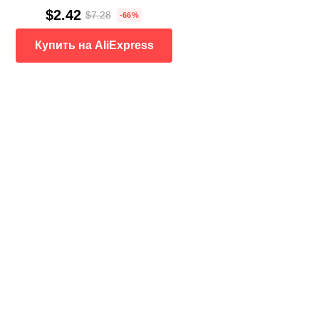
$2.42
$7.28
-66%
Купить на AliExpress