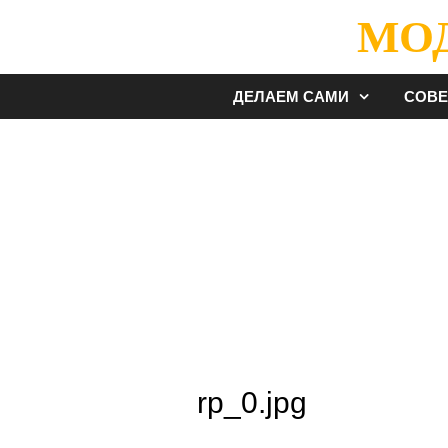
Перейти
МО
к
содержимому
ДЕЛАЕМ САМИ
СОВ
rp_0.jpg