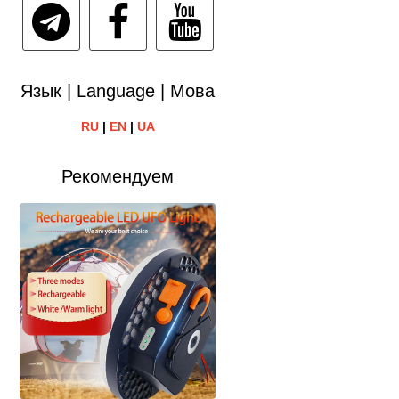
Язык | Language | Мова
RU
|
EN
|
UA
Рекомендуем