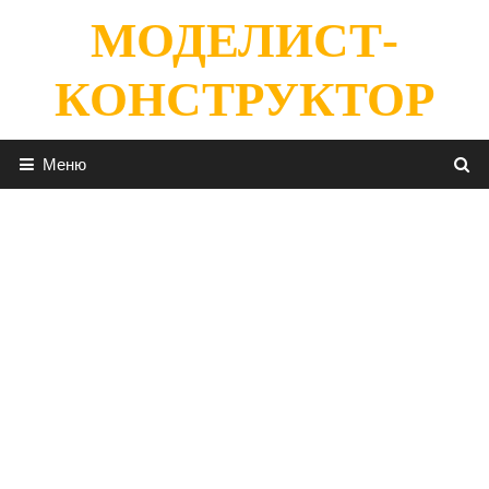
Перейти
МОДЕЛИСТ-
к
содержимому
КОНСТРУКТОР
Меню