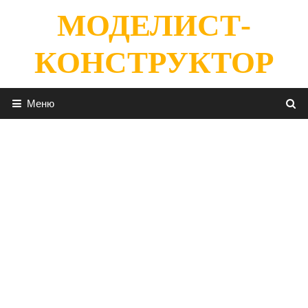
Перейти
МОДЕЛИСТ-
к
содержимому
КОНСТРУКТОР
Меню