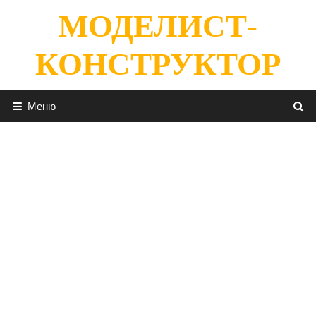
Перейти
МОДЕЛИСТ-
к
содержимому
КОНСТРУКТОР
Меню