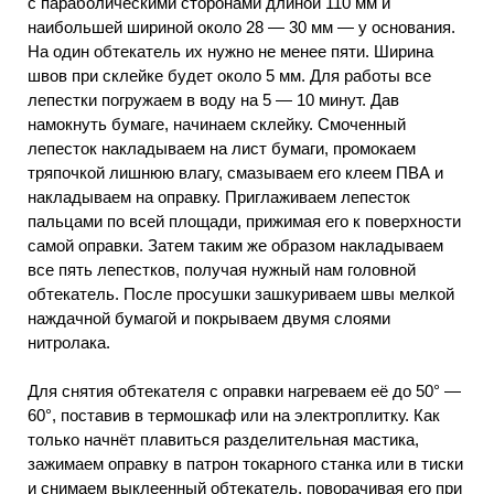
с параболическими сторонами длиной 110 мм и
наибольшей шириной около 28 — 30 мм — у основания.
На один обтекатель их нужно не менее пяти. Ширина
швов при склейке будет около 5 мм. Для работы все
лепестки погружаем в воду на 5 — 10 минут. Дав
намокнуть бумаге, начинаем склейку. Смоченный
лепесток накладываем на лист бумаги, промокаем
тряпочкой лишнюю влагу, смазываем его клеем ПВА и
накладываем на оправку. Приглаживаем лепесток
пальцами по всей площади, прижимая его к поверхности
самой оправки. Затем таким же образом накладываем
все пять лепестков, получая нужный нам головной
обтекатель. После просушки зашкуриваем швы мелкой
наждачной бумагой и покрываем двумя слоями
нитролака.
Для снятия обтекателя с оправки нагреваем её до 50° —
60°, поставив в термошкаф или на электроплитку. Как
только начнёт плавиться разделительная мастика,
зажимаем оправку в патрон токарного станка или в тиски
и снимаем выклеенный обтекатель, поворачивая его при