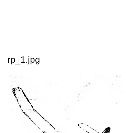
rp_1.jpg