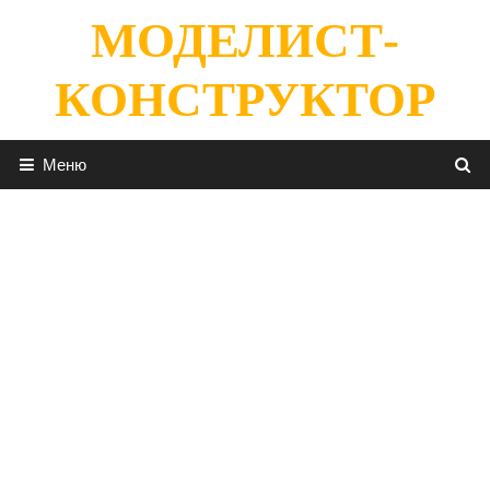
Перейти
МОДЕЛИСТ-
к
содержимому
КОНСТРУКТОР
Меню