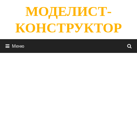
Перейти
МОДЕЛИСТ-
к
содержимому
КОНСТРУКТОР
Меню