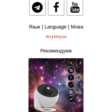
Язык | Language | Мова
RU
|
EN
|
UA
Рекомендуем