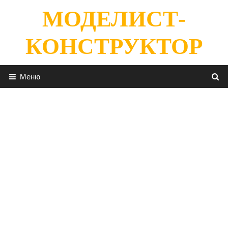
Перейти
МОДЕЛИСТ-
к
содержимому
КОНСТРУКТОР
Меню