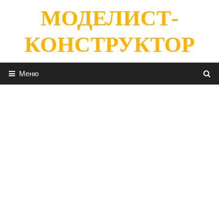
Перейти
МОДЕЛИСТ-
к
содержимому
КОНСТРУКТОР
Меню