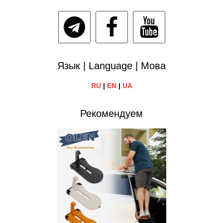
Язык | Language | Мова
RU
|
EN
|
UA
Рекомендуем