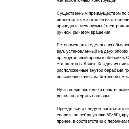
железобетонных конструкций.
Существенным преимуществом по о
является то, что для ее изготовле
приводные механизмы (электродвига
ручной, рычагом вращения.
Бетономешалка сделана из обычной
вал, установленный на двух опорах
прямоугольный проем в обечайке. 
стандартных бочек. Каждая из них
расположенные внутри барабана гр
повышение качества бетонной смес
Ну а теперь несколько практически
решил повторить наш опыт.
Прежде всего следует заготовить н
сварить по ребру уголки 50×50), кр
прочее, в соответствии с перечнем 