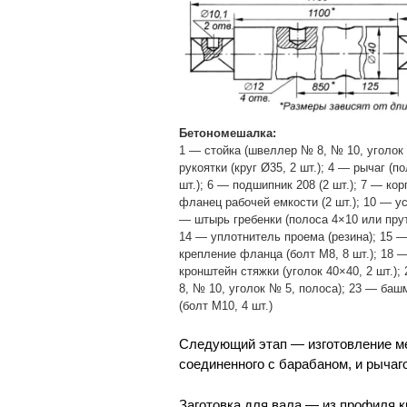
Бетономешалка:
1 — стойка (швеллер № 8, № 10, уголок №
рукоятки (круг Ø35, 2 шт.); 4 — рычаг (п
шт.); 6 — подшипник 208 (2 шт.); 7 — ко
фланец рабочей емкости (2 шт.); 10 — ус
— штырь гребенки (полоса 4×10 или пруто
14 — уплотнитель проема (резина); 15 — 
крепление фланца (болт М8, 8 шт.); 18 —
кронштейн стяжки (уголок 40×40, 2 шт.);
8, № 10, уголок № 5, полоса); 23 — ба
(болт М10, 4 шт.)
Следующий этап — изготовление мех
соединенного с барабаном, и рычаг
Заготовка для вала — из профиля к