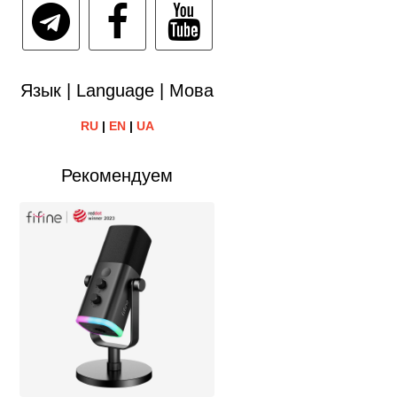
Язык | Language | Мова
RU
|
EN
|
UA
Рекомендуем