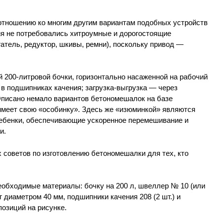
тношению ко многим другим вариантам подобных устройств
ния не потребовались хитроумные и дорогостоящие
тель, редуктор, шкивы, ремни), поскольку привод —
 200-литровой бочки, горизонтально насаженной на рабочий
 в подшипниках качения; загрузка-выгрузка — через
Описано немало вариантов бетономешалок на базе
 имеет свою «особинку». Здесь же «изюминкой» являются
ебенки, обеспечивающие ускоренное перемешивание и
и.
х советов по изготовлению бетономешалки для тех, кто
еобходимые материалы: бочку на 200 л, швеллер № 10 (или
уг диаметром 40 мм, подшипники качения 208 (2 шт.) и
позиций на рисунке.