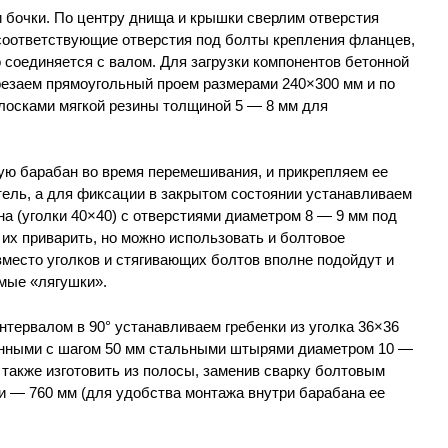
 бочки. По центру днища и крышки сверлим отверстия
 соответствующие отверстия под болты крепления фланцев,
соединяется с валом. Для загрузки компонентов бетонной
резаем прямоугольный проем размерами 240×300 мм и по
олосками мягкой резины толщиной 5 — 8 мм для
ю барабан во время перемешивания, и прикрепляем ее
ель, а для фиксации в закрытом состоянии устанавливаем
на (уголки 40×40) с отверстиями диаметром 8 — 9 мм под
их приварить, но можно использовать и болтовое
место уголков и стягивающих болтов вполне подойдут и
мые «лягушки».
нтервалом в 90° устанавливаем гребенки из уголка 36×36
енными с шагом 50 мм стальными штырями диаметром 10 —
также изготовить из полосы, заменив сварку болтовым
и — 760 мм (для удобства монтажа внутри барабана ее