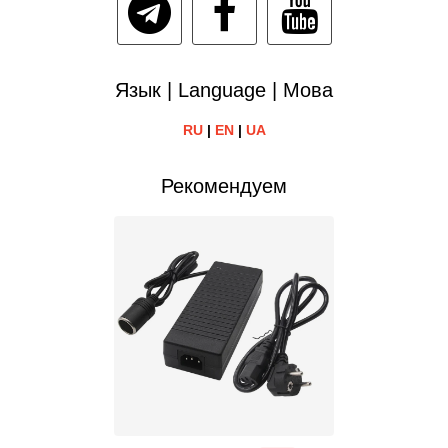
Язык | Language | Мова
RU
|
EN
|
UA
Рекомендуем