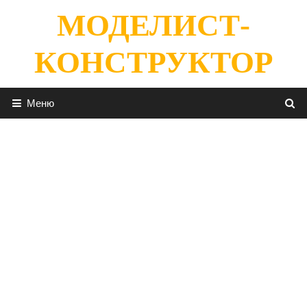
Перейти
МОДЕЛИСТ-
к
содержимому
КОНСТРУКТОР
Меню