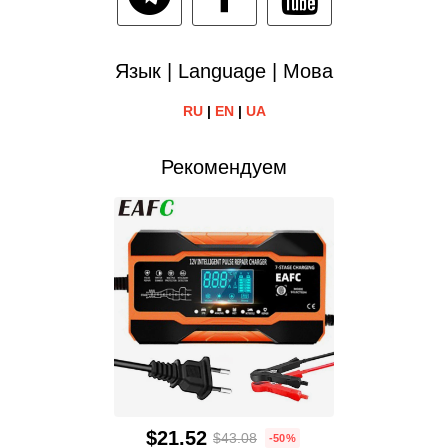
Язык | Language | Мова
RU
|
EN
|
UA
Рекомендуем
$21.52
$43.08
-50%