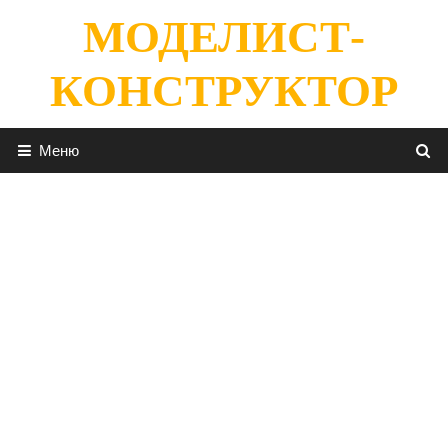
Перейти
МОДЕЛИСТ-
к
содержимому
КОНСТРУКТОР
Меню