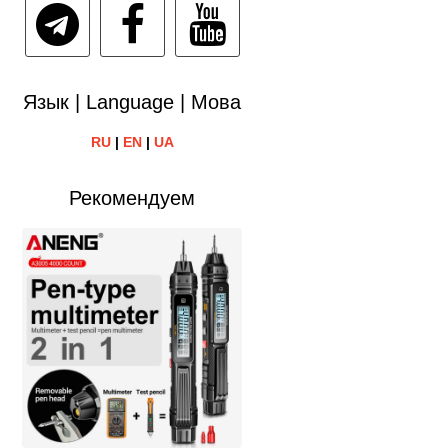
Язык | Language | Мова
RU
|
EN
|
UA
Рекомендуем