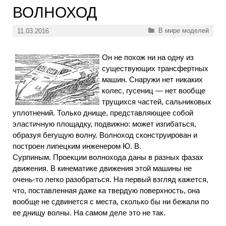
ВОЛНОХОД
Рубрики
В мире моделей
11.03.2016
Он не похож ни на одну из
существующих трансфертных
машин. Снаружи нет никаких
колес, гусениц — нет вообще
трущихся частей, сальниковых
уплотнений. Только днище, представляющее собой
эластичную площадку, подвижно: может изгибаться,
образуя бегущую волну. Волноход сконструирован и
построен липецким инженером Ю. В.
Сурпиным. Проекции волнохода даны в разных фазах
движения. В кинематике движения этой машины не
очень-то легко разобраться. На первый взгляд кажется,
что, поставленная даже ка твердую поверхность, она
вообще не сдвинется с места, сколько бы ни бежали по
ее днищу волны. На самом деле это не так.