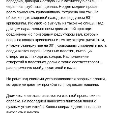
передача, дающая жесткую кинематическую связь, —
червячная, зубчатая, цепная. Но для модели проще
всего применить кривошипную. Устроена она так. На
обоих концах спиралей находятся под углом 90°
кривошипы. Их удобно выгнуть из такой же спицы. Над
днищем параллельно осям движителей проходит
соединенный с приводным редуктором вал, который
несет на концах кривошипы с тем же эксцентриситетом,
и также развернутые на 90°. Кривошипы спиралей и вала
соединяются парой шатунных пластин, имеющих
отверстия для входа их концов. Расположение
отверстий в пластинах должно точно соответствовать
расположению осей движителей и вала.
На раме над спицами устанавливаются опорные планки,
которые не дают им прогибаться под весом машины.
Движители изготавливаются из жесткой проволоки по
оправке, на последней наносите:! пинтовая линия с
нужным углом изгиба. Концы спирали должны плавно
выходить к центру.