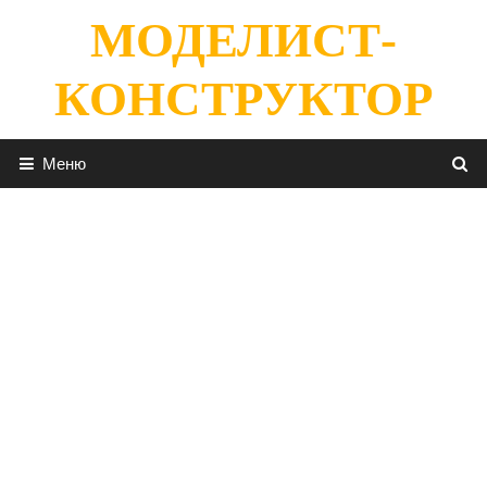
Перейти
МОДЕЛИСТ-
к
содержимому
КОНСТРУКТОР
Меню