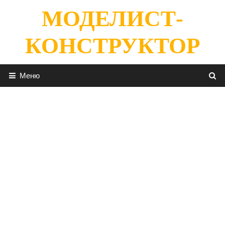
Перейти
МОДЕЛИСТ-
к
содержимому
КОНСТРУКТОР
Меню