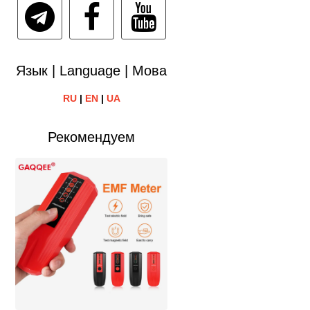
Язык | Language | Мова
RU
|
EN
|
UA
Рекомендуем