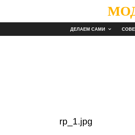
Перейти
МО
к
содержимому
ДЕЛАЕМ САМИ
СОВ
rp_1.jpg